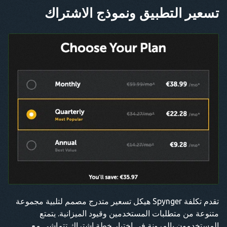
تسعير التطبيق ونموذج الاشتراك
تقدم تكلفة Spynger هيكل تسعير متدرج مصمم لتلبية مجموعة
متنوعة من متطلبات المستخدمين وقيود الميزانية. يتمتع
المستخدمون بالمرونة في اختيار خطة اشتراك تتماشى مع