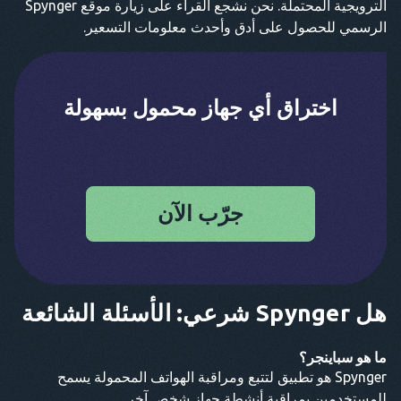
الترويجية المحتملة. نحن نشجع القراء على زيارة موقع Spynger
الرسمي للحصول على أدق وأحدث معلومات التسعير.
اختراق أي جهاز محمول بسهولة
جرّب الآن
هل Spynger شرعي: الأسئلة الشائعة
ما هو سباينجر؟
Spynger هو تطبيق لتتبع ومراقبة الهواتف المحمولة يسمح
للمستخدمين بمراقبة أنشطة جهاز شخص آخر.