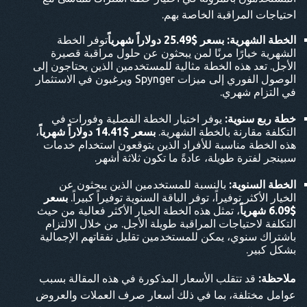
احتياجات المراقبة الخاصة بهم.
الخطة الشهرية:
بسعر $25.49 دولاراً شهرياً
توفر الخطة
الشهرية خيارًا مرنًا لمن يبحثون عن حلول مراقبة قصيرة
الأجل. تعد هذه الخطة مثالية للمستخدمين الذين يحتاجون إلى
الوصول الفوري إلى ميزات Spynger ويرغبون في الاستثمار
في التزام شهري.
خطة ربع سنوية:
يوفر اختيار الخطة الفصلية وفورات في
التكلفة مقارنة بالخطة الشهرية.
بسعر $14.41 دولاراً شهرياً
،
هذه الخطة مناسبة للأفراد الذين يتوقعون استخدام خدمات
سبينجر لفترة طويلة، عادةً ما تكون ثلاثة أشهر.
الخطة السنوية:
بالنسبة للمستخدمين الذين يبحثون عن
الخيار الأكثر توفيراً، توفر الباقة السنوية توفيراً كبيراً.
بسعر
$6.09 شهرياً
، تمثل هذه الخطة الخيار الأكثر فعالية من حيث
التكلفة لاحتياجات المراقبة طويلة الأجل. من خلال الالتزام
باشتراك سنوي، يمكن للمستخدمين تقليل نفقاتهم الإجمالية
بشكل كبير.
ملاحظة:
قد تتقلب الأسعار المذكورة في هذه المقالة بسبب
عوامل مختلفة، بما في ذلك أسعار صرف العملات والعروض