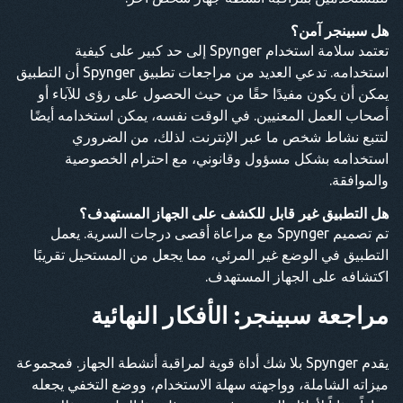
هل سبينجر آمن؟
تعتمد سلامة استخدام Spynger إلى حد كبير على كيفية
استخدامه. تدعي العديد من مراجعات تطبيق Spynger أن التطبيق
يمكن أن يكون مفيدًا حقًا من حيث الحصول على رؤى للآباء أو
أصحاب العمل المعنيين. في الوقت نفسه، يمكن استخدامه أيضًا
لتتبع نشاط شخص ما عبر الإنترنت. لذلك، من الضروري
استخدامه بشكل مسؤول وقانوني، مع احترام الخصوصية
والموافقة.
هل التطبيق غير قابل للكشف على الجهاز المستهدف؟
تم تصميم Spynger مع مراعاة أقصى درجات السرية. يعمل
التطبيق في الوضع غير المرئي، مما يجعل من المستحيل تقريبًا
اكتشافه على الجهاز المستهدف.
مراجعة سبينجر: الأفكار النهائية
يقدم Spynger بلا شك أداة قوية لمراقبة أنشطة الجهاز. فمجموعة
ميزاته الشاملة، وواجهته سهلة الاستخدام، ووضع التخفي يجعله