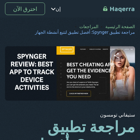
اخترق الآن
إن
الصفحة الرئيسية
المراجعات
نقطة
مراجعة تطبيق Spynger: أفضل تطبيق لتتبع أنشطة الجهاز
تر
رو
دي
شارك هذه المقالة
س ف
كو
تويتر
فيسبوك
نسخ الرابط
إل
ستيفاني تومسون
ع
مراجعة تطبيق
ب غ
جـ