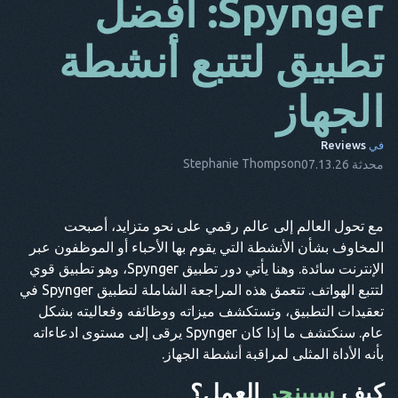
Spynger: أفضل
دا
تطبيق لتتبع أنشطة
إنه
الجهاز
الأب
ن.ل
في
Reviews
إيس
Stephanie Thompson
محدثة 07.13.26
تر
مع تحول العالم إلى عالم رقمي على نحو متزايد، أصبحت
نقطة
المخاوف بشأن الأنشطة التي يقوم بها الأحباء أو الموظفون عبر
هو
الإنترنت سائدة. وهنا يأتي دور تطبيق Spynger، وهو تطبيق قوي
لتتبع الهواتف. تتعمق هذه المراجعة الشاملة لتطبيق Spynger في
تعقيدات التطبيق، وتستكشف ميزاته ووظائفه وفعاليته بشكل
عام. سنكتشف ما إذا كان Spynger يرقى إلى مستوى ادعاءاته
بأنه الأداة المثلى لمراقبة أنشطة الجهاز.
كيف
سبينجر
العمل؟