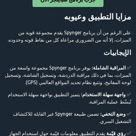
مزايا التطبيق وعيوبه
على الرغم من أن برنامج Spynger يقدم مجموعة قوية من
الميزات، إلا أنه من الضروري مراعاة كل من نقاط قوته وحدوده.
الإيجابيات
✅
المراقبة الشاملة:
يوفر برنامج Spynger مجموعة واسعة من
الميزات، بما في ذلك مراقبة الدردشة، وتسجيل الشاشة، وتسجيل
لوحة المفاتيح، وتتبع نظام تحديد المواقع العالمي (GPS).
✅
واجهة سهلة الاستخدام:
يتميز التطبيق بواجهة سهلة الاستخدام
تُبسِّط عملية المراقبة.
✅
وضع التخفي:
تضمن طبيعة Spynger غير القابلة للاكتشاف
التشغيل السري.
✅
رؤى قيّمة
يقدم التطبيق معلومات قيّمة حول استخدام الجهاز