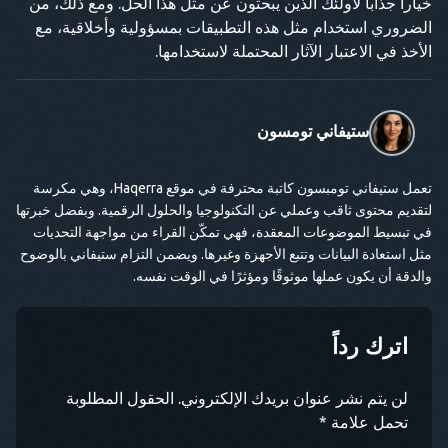
خياراً جذاباً لأولئك الذين يبحثون عن مثل هذا الحل. ومع ذلك، من
الضروري استخدام مثل هذه التطبيقات بمسؤولية وأخلاقية، مع
الأخذ في الاعتبار الآثار المحتملة لاستخدامها.
ستيفاني تومسون
تعمل ستيفاني تومبسون كاتبة محترفة في موقع Haqerra، وهي مكرسة
لتقديم محتوى ثاقب وعملي عن التكنولوجيا والحلول الرقمية. وبفضل خبرتها
في تبسيط الموضوعات المعقدة، فهي تمكّن القراء من مواجهة التحديات
مثل استعادة البيانات وتتبع الأجهزة وغيرها. ويضمن التزام ستيفاني بالوضوح
والدقة أن يكون عملها موثوقًا ومؤثرًا في الوقت نفسه.
اترك رداً
لن يتم نشر عنوان بريدك الإلكتروني. الحقول المطلوبة
تحمل علامة *