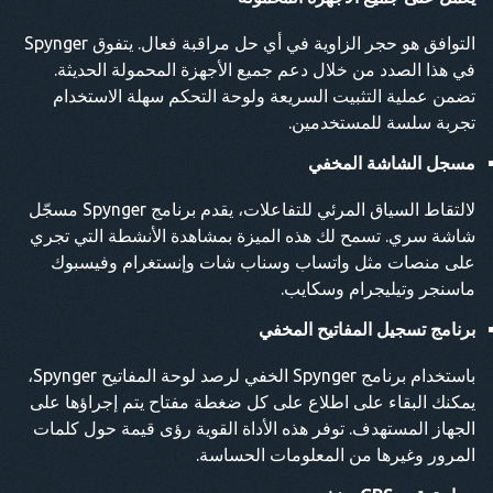
التوافق هو حجر الزاوية في أي حل مراقبة فعال. يتفوق Spynger
في هذا الصدد من خلال دعم جميع الأجهزة المحمولة الحديثة.
تضمن عملية التثبيت السريعة ولوحة التحكم سهلة الاستخدام
تجربة سلسة للمستخدمين.
مسجل الشاشة المخفي
لالتقاط السياق المرئي للتفاعلات، يقدم برنامج Spynger مسجّل
شاشة سري. تسمح لك هذه الميزة بمشاهدة الأنشطة التي تجري
على منصات مثل واتساب وسناب شات وإنستغرام وفيسبوك
ماسنجر وتيليجرام وسكايب.
برنامج تسجيل المفاتيح المخفي
باستخدام برنامج Spynger الخفي لرصد لوحة المفاتيح Spynger،
يمكنك البقاء على اطلاع على كل ضغطة مفتاح يتم إجراؤها على
الجهاز المستهدف. توفر هذه الأداة القوية رؤى قيمة حول كلمات
المرور وغيرها من المعلومات الحساسة.