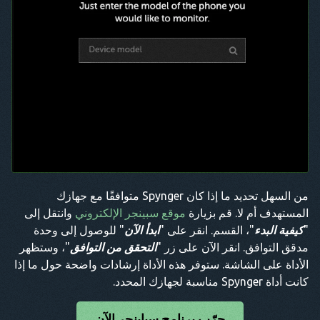
من السهل تحديد ما إذا كان Spynger متوافقًا مع جهازك
المستهدف أم لا. قم بزيارة
موقع سبينجر الإلكتروني
وانتقل إلى
"
كيفية البدء
"، القسم. انقر على "
ابدأ الآن
" للوصول إلى وحدة
مدقق التوافق. انقر الآن على زر "
التحقق من التوافق
"، وستظهر
الأداة على الشاشة. ستوفر هذه الأداة إرشادات واضحة حول ما إذا
كانت أداة Spynger مناسبة لجهازك المحدد.
جرّب برنامج سباينجر الآن