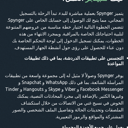
يتميز Spynger بعملية مباشرة للبدء. تبدأ الرحلة بالتسجيل
المجاني، مما يتيح لك الوصول إلى حسابك الخاص على Spynger.
تتضمن الخطوة التالية اختيار خطة مناسبة من عروضهم المتنوعة
لتلبية احتياجاتك الخاصة بالمراقبة. وبمجرد الانتهاء من هذه
الخطوات، يمكنك تسجيل الدخول إلى لوحة التحكم الخاصة بك
دون عناء للحصول على رؤى حول أنشطة الجهاز المستهدف.
التجسس على تطبيقات الدردشة، بما في ذلك تطبيقات
المواعدة
يوفر Spynger وصولاً لا مثيل له إلى مجموعة واسعة من تطبيقات
المراسلة الشائعة، بما في ذلك WhatsApp و Snapchat و
Facebook Messenger و Viber و Skype و Hangouts و Tinder
وغيرها الكثير. بالإضافة إلى مجرد المحادثات النصية، يمكنك
الخوض في نسيج غني من الاتصالات من خلال استكشاف
الملصقات وتحديثات الحالة وتفاصيل الملف الشخصي والصور
المشتركة والمواقع والرموز التعبيرية.
يعمل على جميع الأجهزة المحمولة