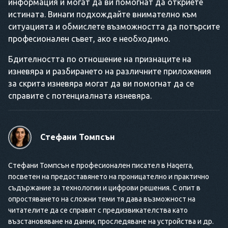
информация и могат да ви помогнат да откриете
истината. Винаги подхождайте внимателно към
ситуацията и обмислете възможността да потърсите
професионален съвет, ако е необходимо.
Бдителността по отношение на признаците на
изневяра и разбирането на различните приложения
за скрита изневяра могат да ви помогнат да се
справите с потенциалната изневяра.
Стефани Томпсън
Стефани Томпсън е професионален писател в Haqerra,
посветен на предоставянето на проницателно и практично
съдържание за технологии и цифрови решения. С опит в
опростяването на сложни теми тя дава възможност на
читателите да се справят с предизвикателства като
възстановяване на данни, проследяване на устройства и др.