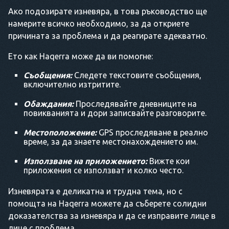
Ако подозирате изневяра, в това ръководство ще
намерите всичко необходимо, за да откриете
причината за проблема и да реагирате адекватно.
Ето как Haqerra може да ви помогне:
Съобщения:
Следете текстовите съобщения,
включително изтритите.
Обаждания:
Проследявайте дневниците на
повикванията и дори записвайте разговорите.
Местоположение:
GPS проследяване в реално
време, за да знаете местонахождението им.
Използване на приложението:
Вижте кои
приложения се използват и колко често.
Изневярата е деликатна и трудна тема, но с
помощта на Haqerra можете да съберете солидни
доказателства за изневяра и да се изправите лице в
лице с проблема.