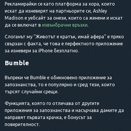
Рекламирайки се като платформа за хора, които
искат да изневерят на партньорите си, Ashley
Madison е уебсайт за онези, които са женени и искат
да се включат в
извънбрачни връзки
.
Слоганът му "Животът е кратък, имай афера" е пряко
свързан с факта, че това е перфектното приложение
за изневери за iPhone безплатно.
Bumble
Въпреки че Bumble е обикновено приложение за
запознанства, то е популярно и сред тези, които
търсят случайни срещи.
Функцията, която го отличава от другите
приложения за запознанства и насърчава дамите да
направят първата крачка, е бонусът за
поверителност.