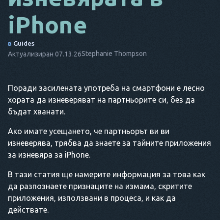
iPhone
DA
IT
в
Guides
FR
Stephanie Thompson
Актуализиран 07.13.26
NL
Поради засилената употреба на смартфони е лесно
ES
хората да изневеряват на партньорите си, без да
TR
бъдат хванати.
PT
Ако имате усещането, че партньорът ви ви
изневерява, трябва да знаете за тайните приложения
ТОЙ
за изневяра за iPhone.
В тази статия ще намерите информация за това как
да разпознаете признаците на измама, скритите
приложения, използвани в процеса, и как да
действате.