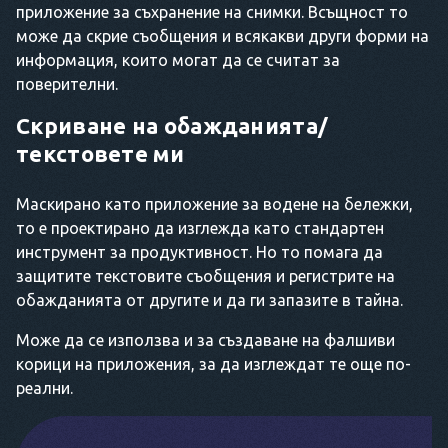
приложение за съхранение на снимки. Всъщност то
може да скрие съобщения и всякакви други форми на
информация, които могат да се считат за
поверителни.
Скриване на обажданията/
текстовете ми
Маскирано като приложение за водене на бележки,
то е проектирано да изглежда като стандартен
инструмент за продуктивност. Но то помага да
защитите текстовите съобщения и регистрите на
обажданията от другите и да ги запазите в тайна.
Може да се използва и за създаване на фалшиви
корици на приложения, за да изглеждат те още по-
реални.