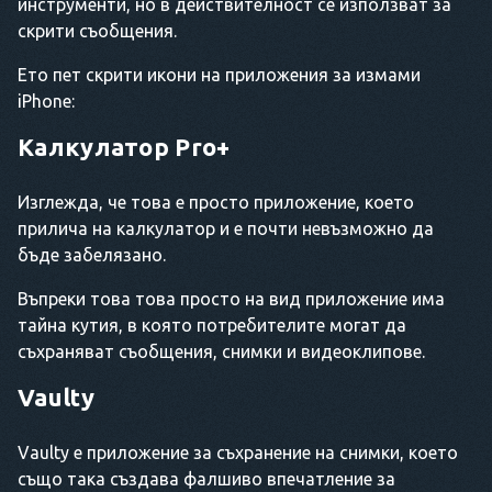
инструменти, но в действителност се използват за
скрити съобщения.
Ето пет скрити икони на приложения за измами
iPhone:
Калкулатор Pro+
Изглежда, че това е просто приложение, което
прилича на калкулатор и е почти невъзможно да
бъде забелязано.
Въпреки това това просто на вид приложение има
тайна кутия, в която потребителите могат да
съхраняват съобщения, снимки и видеоклипове.
Vaulty
Vaulty е приложение за съхранение на снимки, което
също така създава фалшиво впечатление за