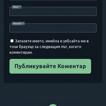
Име
*
Имейл
*
Запазете името, имейла и уебсайта ми в
този браузър за следващия път, когато
коментирам.
Публикувайте Коментар