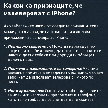
Какви са признаците, че
изневеряват с iPhone?
Ако забележите някои от следните признаци, това
може да означава, че партньорът ви използва
приложения за изневяра за iPhone:
Повишена секретност:
Може да изглеждат по-
защитени от обикновено, да носят телефоните си
навсякъде със себе си или дори да ги обръщат
далеч от вас.
Промени в използването на телефона:
Ако има
внезапна промяна в поведението им, например ако
започнат да използват телефона си много по-
често.
Нови приложения:
Също така трябва да следите
за нови или непознати приложения в телефона,
като те не трябва да се опитват да ги скриват.