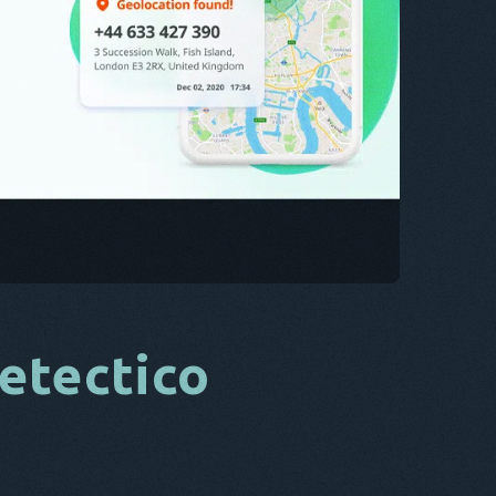
CS
DA
ΙΤ
FR
NL
ES
TR
PT
ΑΥΤΌΣ
etectico