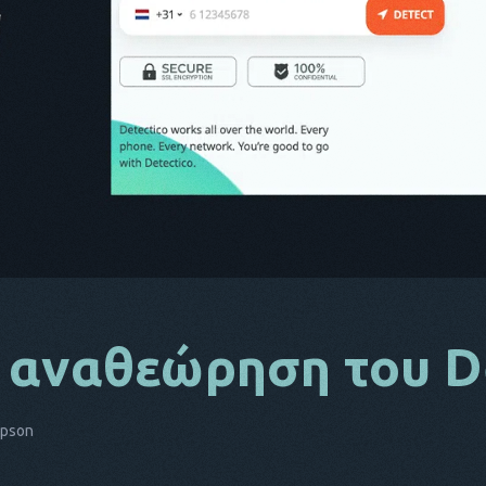
 αναθεώρηση του D
mpson