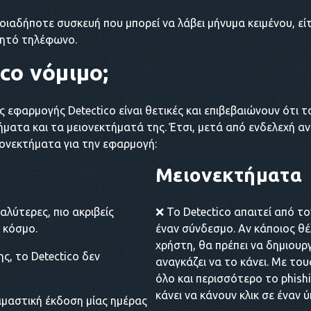
ποιαδήποτε συσκευή που μπορεί να λάβει μήνυμα κειμένου, είτ
ινητό τηλέφωνο.
ico νόμιμο;
 εφαρμογής Detectico είναι θετικές και επιβεβαιώνουν ότι τ
ματα και τα μειονεκτήματά της. Έτσι, μετά από ενδελεχή α
ιονεκτήματα για την εφαρμογή:
Μειονεκτήματα
καλύτερες, πιο ακριβείς
❌ Το Detectico απαιτεί από το
 κόσμο.
έναν σύνδεσμο. Αν κάποιος θέ
χρήστη, θα πρέπει να δημιουρ
ς, το Detectico δεν
αναγκάζει να το κάνει. Με το
όλο και περισσότερο το phishi
κάνει να κάνουν κλικ σε έναν
ιμαστική έκδοση μίας ημέρας