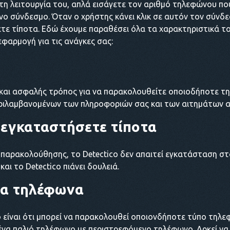
 στη λειτουργία του, απλά εισάγετε τον αριθμό τηλεφώνου 
νο σύνδεσμο. Όταν ο χρήστης κάνει κλικ σε αυτόν τον σύνδε
τε τίποτα. Εδώ έχουμε παραθέσει όλα τα χαρακτηριστικά το
 εφαρμογή για τις ανάγκες σας:
ς και ασφαλής τρόπος για να παρακολουθείτε οποιοδήποτε τη
περιλαμβανομένων των πληροφοριών σας και των αιτημάτων α
α εγκαταστήσετε τίποτα
 παρακολούθησης, το Detectico δεν απαιτεί εγκατάσταση σ
αι το Detectico πιάνει δουλειά.
τα τηλέφωνα
 είναι ότι μπορεί να παρακολουθεί οποιονδήποτε τύπο τηλεφώ
ι ένα παλιό τηλέφωνο με περιστρεφόμενο τηλέφωνο. Αρκεί να 