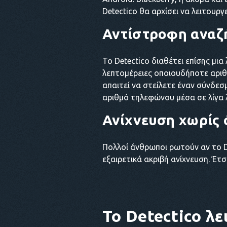
Detectico θα αρχίσει να λειτουργε
Αντίστροφη αναζ
Το Detectico διαθέτει επίσης μι
λεπτομέρειες οποιουδήποτε αριθμ
απαιτεί να στείλετε έναν σύνδεσ
αριθμό τηλεφώνου μέσα σε λίγα 
Ανίχνευση χωρίς 
Πολλοί άνθρωποι ρωτούν αν το De
εξαιρετικά ακριβή ανίχνευση. Έτ
Το Detectico λε