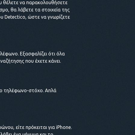
που θέλετε να παρακολουθήσετε
σμο, θα λάβετε τα στοιχεία της
υ Detectico, ώστε να γνωρίζετε
λέφωνο. Εξασφαλίζει ότι όλα
ναζήτησης που έχετε κάνει.
το τηλέφωνο-στόχο. Απλά
νου, είτε πρόκειται για iPhone.
λάβει ένα μήνυμα και το