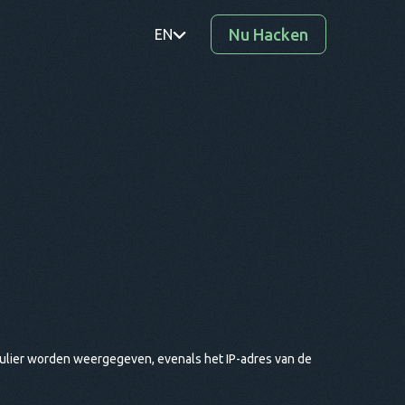
Nu Hacken
EN
PT
TR
RO
DE
SV
KO
EL
AR
ulier worden weergegeven, evenals het IP-adres van de
BG