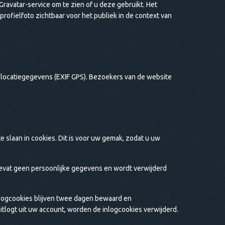
CS
ravatar-service om te zien of u deze gebruikt. Het
profielfoto zichtbaar voor het publiek in de context van
DA
HET
FR
 locatiegegevens (EXIF GPS). Bezoekers van de website
NL
ES
TR
PT
e slaan in cookies. Dit is voor uw gemak, zodat u uw
HIJ
bevat geen persoonlijke gegevens en wordt verwijderd
logcookies blijven twee dagen bewaard en
itlogt uit uw account, worden de inlogcookies verwijderd.