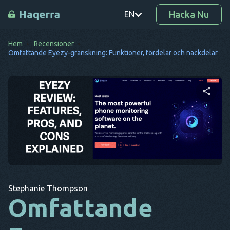
Hacka Nu
EN
Hem
Recensioner
PT
Omfattande Eyezy-granskning: Funktioner, fördelar och nackdelar
TR
RO
DE
Dela denna artikel
SV
KO
Twitter
Facebook
Kopiera länk
EL
Stephanie Thompson
AR
Omfattande
BG
CS