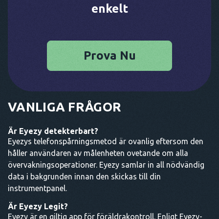
enkelt
Prova Nu
VANLIGA FRÅGOR
Är Eyezy detekterbart
?
Eyezys telefonspårningsmetod är ovanlig eftersom den
håller användaren av målenheten ovetande om alla
övervakningsoperationer. Eyezy samlar in all nödvändig
data i bakgrunden innan den skickas till din
instrumentpanel.
Är Eyezy Legit?
Eyezy är en giltig app för föräldrakontroll. Enligt Eyezy-