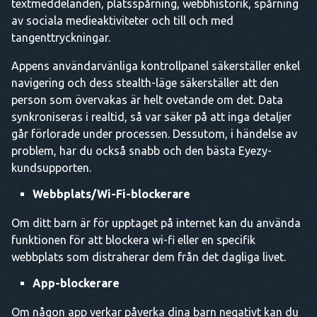
textmeddelanden, platsspårning, webbhistorik, spårning
av sociala medieaktiviteter och till och med
tangenttryckningar.
Appens användarvänliga kontrollpanel säkerställer enkel
navigering och dess stealth-läge säkerställer att den
person som övervakas är helt ovetande om det. Data
synkroniseras i realtid, så var säker på att inga detaljer
går förlorade under processen. Dessutom, i händelse av
problem, har du också snabb och den bästa Eyezy-
kundsupporten.
Webbplats/Wi-Fi-blockerare
Om ditt barn är för upptaget på internet kan du använda
funktionen för att blockera wi-fi eller en specifik
webbplats som distraherar dem från det dagliga livet.
App-blockerare
Om någon app verkar påverka dina barn negativt kan du