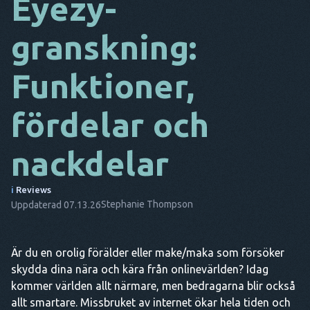
Eyezy-
DA
granskning:
IT
Funktioner,
FR
NL
fördelar och
ES
nackdelar
TR
PT
i
Reviews
Stephanie Thompson
Uppdaterad 07.13.26
HAN
Är du en orolig förälder eller make/maka som försöker
skydda dina nära och kära från onlinevärlden? Idag
kommer världen allt närmare, men bedragarna blir också
allt smartare. Missbruket av internet ökar hela tiden och