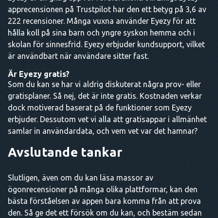
apprecensionen på Trustpilot har den ett betyg på 3,6 av
222 recensioner. Många vuxna använder Eyezy för att
hålla koll på sina barn och yngre syskon hemma och i
skolan för sinnesfrid. Eyezy erbjuder kundsupport, vilket
är användbart när användare sitter fast.
Är Eyezy gratis
?
Som du kan se har vi aldrig diskuterat några prov- eller
gratisplaner. Så nej, det är inte gratis. Kostnaden verkar
dock motiverad baserat på de funktioner som Eyezy
erbjuder. Dessutom vet vi alla att gratisappar i allmänhet
samlar in användardata, och vem vet var det hamnar?
Avslutande tankar
Slutligen, även om du kan läsa massor av
ögonrecensioner på många olika plattformar, kan den
bästa förståelsen av appen bara komma från att prova
den. Så ge det ett försök om du kan, och bestäm sedan