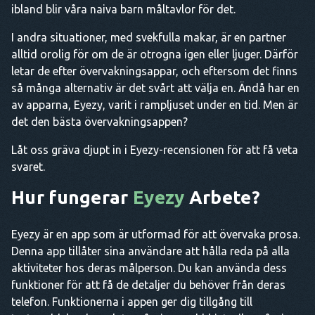
ibland blir våra naiva barn måltavlor för det.
I andra situationer, med svekfulla makar, är en partner
alltid orolig för om de är otrogna igen eller ljuger. Därför
letar de efter övervakningsappar, och eftersom det finns
så många alternativ är det svårt att välja en. Ändå har en
av apparna, Eyezy, varit i rampljuset under en tid. Men är
det den bästa övervakningsappen?
Låt oss gräva djupt in i Eyezy-recensionen för att få veta
svaret.
Hur fungerar
Eyezy
Arbete?
Eyezy är en app som är utformad för att övervaka prosa.
Denna app tillåter sina användare att hålla reda på alla
aktiviteter hos deras målperson. Du kan använda dess
funktioner för att få de detaljer du behöver från deras
telefon. Funktionerna i appen ger dig tillgång till