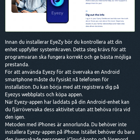
Innan du installerar EyeZy bör du kontrollera att din
enhet uppfyller systemkraven. Detta steg krävs för att
programvaran ska fungera korrekt och ge bästa möjliga
prestanda.
För att använda Eyezy för att övervaka en Android
smartphone måste du fysiskt nå telefonen för
installation. Du kan börja med att registrera dig på
Eyezys webbplats och köpa appen.
När Eyezy-appen har laddats på din Android-enhet kan
du fjärrövervaka dess aktivitet utan att behöva röra vid
den igen.
Metoden med iPhones är annorlunda. Du behöver inte
installera Eyezy-appen på iPhone. Istället behöver du bara
den övervakade personens iCloud-konto och lösenord.