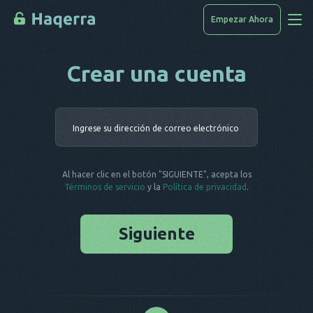
Empezar Ahora
Crear una cuenta
Accede A Los Datos
Cómo Piratear
Ingrese su 
Lista De Dispositivos
PREGUNTAS FRECUENTES
Al hacer clic en el botón "SIGUIENTE", acepta los
Blog
Términos de servicio
y la
Política de privacidad
.
Siguiente