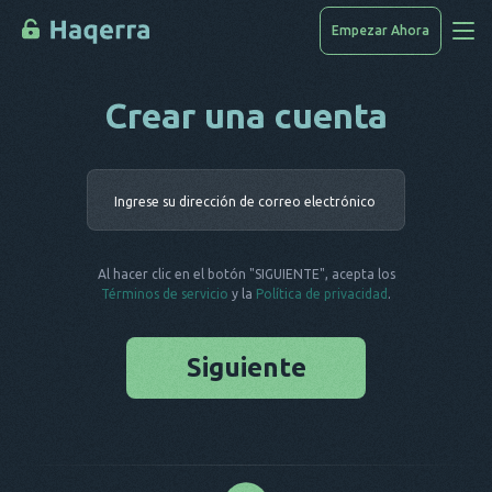
Empezar Ahora
Crear una cuenta
Accede A Los Datos
Cómo Piratear
Ingrese su 
Lista De Dispositivos
PREGUNTAS FRECUENTES
Al hacer clic en el botón "SIGUIENTE", acepta los
Blog
Términos de servicio
y la
Política de privacidad
.
Siguiente