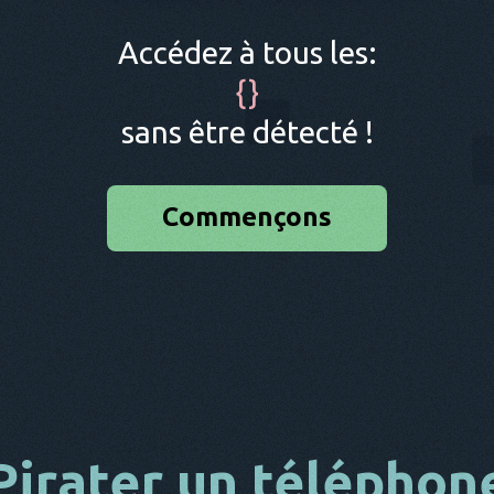
Accédez à tous les:
{
}
sans être détecté !
Commençons
Pirater un téléphon