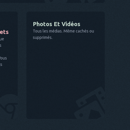
Photos Et Vidéos
nets
Tous les médias. Même cachés ou
supprimés.
que
s
Vous
ts