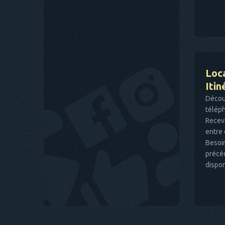
Loca
Itin
Décou
téléph
Receve
entre 
Besoin
précé
dispon