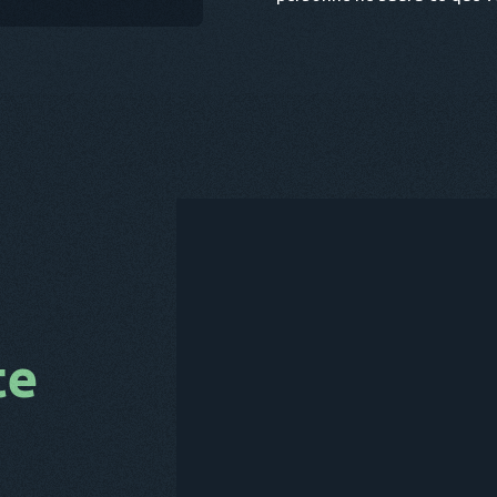
te
ACHETE