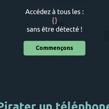
Accédez à tous les :
{
}
sans être détecté !
Commençons
Pirater un téléphon