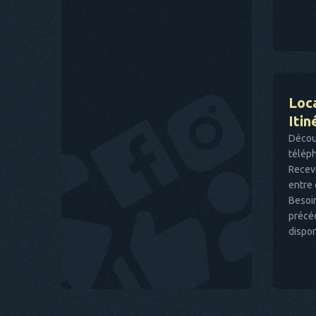
Loca
Itin
Décou
téléph
Receve
entre 
Besoin
précé
dispon