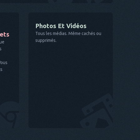
Photos Et Vidéos
nets
Tous les médias. Même cachés ou
supprimés.
que
s
Vous
ts