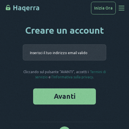
Inizia Ora
Creare un account
Accedi Ai Dati
Come Hackerare
Inserisci i
Elenco Dispositivi
FAQ
Cliccando sul pulsante "AVANTI", accetti i
Termini di
Blog
servizio
e
l'Informativa sulla privacy
.
Avanti