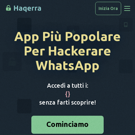
Inizia Ora
Accedi Ai Dati
App Più Popolare
Come Hackerare
Per Hackerare
Elenco Dispositivi
WhatsApp
FAQ
Blog
Accedi a tutti i:
{
}
senza farti scoprire!
Cominciamo