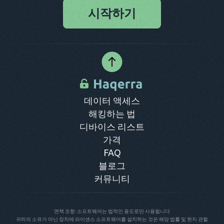
파일을 다운로드해야 합니다.
화 해킹을 수행하려면 대상 전화에 대한 액세스 권한이 필요합
시작하기
니다. 신뢰할 수 있는 서비스에 가입하는 것을 고려하세요.
Haqerra를 사용하면 대상 장치를 원격으로 추적할 수 있습니다.
가입하고 개인 계정을 얻기만 하면 됩니다. 이 서비스는 다양한
모니터링 기능을 제공하므로 온라인 제어판에서 직접 액세스할
수 있습니다.
데이터 액세스
해킹하는 법
디바이스 리스트
가격
FAQ
블로그
커뮤니티
면책 조항: 소프트웨어는 법적인 용도로만 사용됩니다
귀하의 소유가 아닌 장치에 라이센스 소프트웨어를 설치하는 것은 해당 법률 및 현지 관할