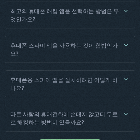
버전을 시도해보세요.
전화 번호만을 필요로 하는 위치 추적 소프트웨어는 실제로 존
재합니다. 그러나 실시간으로 움직임을 추적하거나 위치 기록
최고의 휴대폰 해킹 앱을 선택하는 방법은 무
에 액세스할 수는 없습니다. 반면에 휴대전화 스파이 앱인
엇인가요?
Haqerra는 종합적인 GPS 추적 솔루션을 제공합니다. 원하는 시
점에 대상의 위치를 추적하고 이들의 움직임에 대한 알림을 받
을 수 있습니다.
휴대전화 해킹 앱을 선택할 때는 기능, 사용 편의성, 기술 지원
이라는 세 가지 주요 기준을 고려하세요. 기능이 풍부한 앱은 가
휴대폰 스파이 앱을 사용하는 것이 합법인가
장 포괄적인 도구 세트를 제공하므로 가장 좋은 솔루션입니다.
요?
또한 사용하기 쉬운 대시보드와 앱 설치 가이드를 제공하는 앱
을 선택하세요. 마지막으로, 기술적 문제가 발생할 경우신뢰할
수 있는 고객 지원을 통해 도움을 받을 수 있습니다. 이런 방식
휴대폰 스파이 앱을 사용하기 전에 사용 지역의 현지 법률 및 개
으로 최고의 사용자 경험을 얻을 수 있습니다.
인정보 보호 규정을 숙지해야 합니다. 국가에 따라 법률에 따라
휴대폰용 스파이 앱을 설치하려면 어떻게 하
특정 활동 및 추적 장치를 금지할 수 있습니다. 일반적으로 소유
나요?
자의 허락이 있는 경우 해당 모바일 기기를 해킹할 권리가 있지
만, 상황에 따라 다를 수 있습니다. 법적 처벌을 피하려면 모니
터링을 시작하기 전에 현지 변호사나 당국에 문의하세요.
어떤 휴대전화 스파이 앱을 사용하던 첫 번째 단계는 개인 계정
을 생성하고 구독 서비스를 구매하는 것입니다. 운영 체제의 종
다른 사람의 휴대전화에 손대지 않고더 무료
류에 따라 설치 방법이 다를 수 있습니다. 예를 들어 대상 기기
로 해킹하는 방법이 있을까요?
가 iOS 기반 운영 체제를 사용하는 경우 사용자는 iCloud 자격
증명을 통해 원격으로 Haqerra를 설치할 수 있습니다. 반면
Android 휴대전화의 경우 설치 프로세스를 완료하기 위해 APK
실제로 가능하다고 말하고 싶지만, 사실은 아닙니다. 어쨌든 전