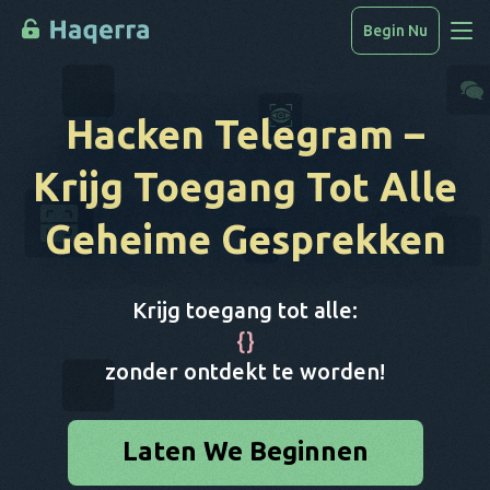
Begin Nu
Toegang Tot Gegevens
Hacken Telegram
–
Hoe Te Hacken
Krijg Toegang Tot Alle
Apparatenlijst
Geheime Gesprekken
FAQ
Blog
Krijg toegang tot alle:
{
}
zonder ontdekt te worden!
Laten We Beginnen