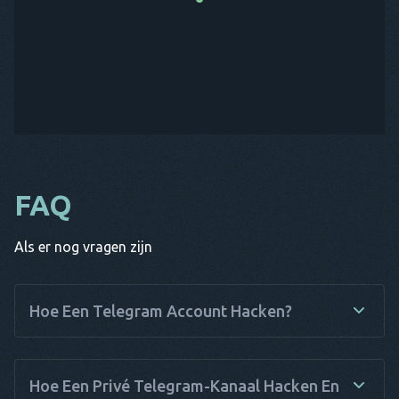
FAQ
Als er nog vragen zijn
Hoe Een Telegram Account Hacken?
Er is een mogelijke en betrouwbare manier om een Telegram
account te hacken. U hebt specifieke software nodig die al
Hoe Een Privé Telegram-Kanaal Hacken En
uw behoeften zal dekken. Haqerra is zeker wat u zoekt. Deze