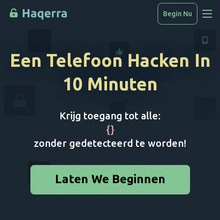
Begin Nu
Toegang Tot Gegevens
Een Telefoon Hacken
In
Hoe Te Hacken
10 Minuten
Apparatenlijst
FAQ
Krijg toegang tot alle:
Blog
{
}
zonder gedetecteerd te worden!
Laten We Beginnen