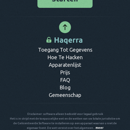
Wanneer je op zoek bent naar betrouwbare software om dit
mee te doen, is Haqerra een goede optie. Je kunt na
installatie een toestel op afstand volgen nadat je bij deze
dienst een persoonlijke account aanmaakt. Daarna kun je
jezelf aanmelden en op ieder gewenst moment inloggen om
toegang te krijgen en te kunnen zien wat er op de andere
telefoon allemaal gebeurt.
Toegang Tot Gegevens
Hoe Te Hacken
Apparatenlijst
Prijs
FAQ
Blog
Gemeenschap
Disclaimer: software alleen bedoeld voor legaal gebruik
Het is in strijd met de toepasselijke wet en de wetten van uw lokale jurisdictie om
de Gelicentieerde Software te installeren op een apparaat waarvan u niet de
eigenaar bent. De wet vereist over het algemeen...
meer