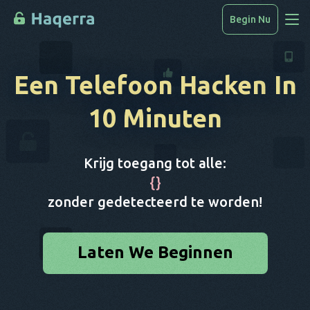
Begin Nu
Toegang Tot Gegevens
Een Telefoon Hacken
In
Hoe Te Hacken
10 Minuten
Apparatenlijst
FAQ
Krijg toegang tot alle:
Blog
{
}
zonder gedetecteerd te worden!
Laten We Beginnen