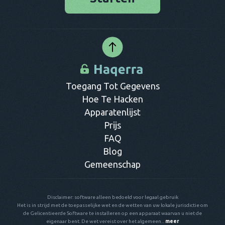
Wanneer je op zoek bent naar betrouwbare software om dit
mee te doen, is Haqerra een goede optie. Je kunt na
installatie een toestel op afstand volgen nadat je bij deze
dienst een persoonlijke account aanmaakt. Daarna kun je
jezelf aanmelden en op ieder gewenst moment inloggen om
toegang te krijgen en te kunnen zien wat er op de andere
telefoon allemaal gebeurt.
Toegang Tot Gegevens
Hoe Te Hacken
Apparatenlijst
Prijs
FAQ
Blog
Gemeenschap
Disclaimer: software alleen bedoeld voor legaal gebruik
Het is in strijd met de toepasselijke wet en de wetten van uw lokale jurisdictie om
de Gelicentieerde Software te installeren op een apparaat waarvan u niet de
eigenaar bent. De wet vereist over het algemeen...
meer