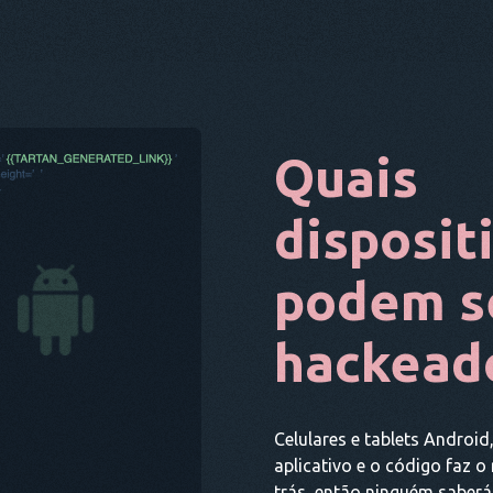
Quais
disposit
podem s
hackead
Celulares e tablets Android
aplicativo e o código faz o
trás, então ninguém saberá 