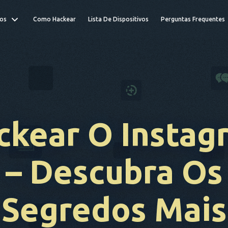
os
Como Hackear
Lista De Dispositivos
Perguntas Frequentes
ckear O Instag
– Descubra Os
Segredos Mais