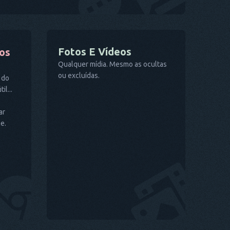
Fotos E Vídeos
tos
Qualquer mídia. Mesmo as ocultas
ou excluídas.
 do
l...
ar
e.