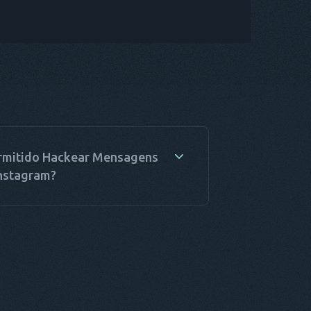
rmitido Hackear Mensagens
nstagram?
é uma pergunta mais complexa do que
ta ser. A legislação ainda é omissa e pouco
rada neste âmbito, dependendo, entre
 fatores, do país, da finalidade, da pessoa e
ocedimento adotado. A melhor forma de
 uma resposta segura é buscar consulta
na sua região.