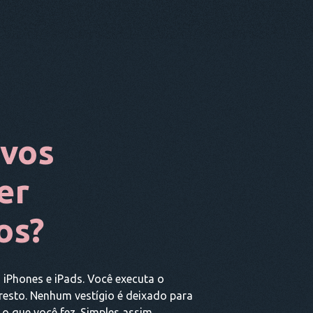
ivos
er
os?
, iPhones e iPads. Você executa o
 resto. Nenhum vestígio é deixado para
o que você fez. Simples assim.