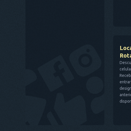
Loc
Rot
Descub
celula
Receb
entrar
design
anter
dispon