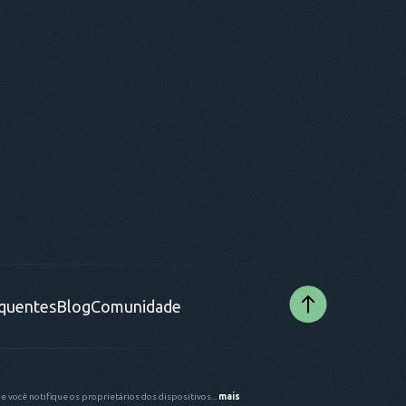
equentes
Blog
Comunidade
ue você notifique os proprietários dos dispositivos...
mais