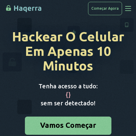
Começar Agora
Acessar Dados
Hackear O Сelular
Como Hackear
Em Apenas 10
Lista De Dispositivos
Minutos
Perguntas Frequentes
Blog
Tenha acesso a tudo:
{
}
sem ser detectado!
Vamos Começar