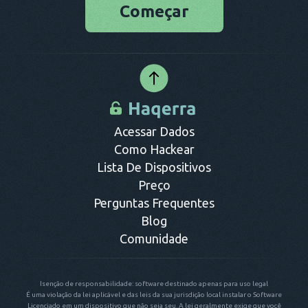
das credenciais do iCloud. Por outro lado, um arquivo apk
ferramenta poderosa e econômica que reúne os melhores
Começar
deve ser baixado em celulares Android para concluir o
recursos de monitoramento, que podem ser acessados de
processo de instalação.
forma confortável e segura a partir de um painel de controle
online.
Acessar Dados
Como Hackear
Lista De Dispositivos
Preço
Perguntas Frequentes
Blog
Comunidade
Isenção de responsabilidade: software destinado apenas para uso legal
É uma violação da lei aplicável e das leis da sua jurisdição local instalar o Software
Licenciado em um dispositivo que não seja seu. A lei geralmente exige que você