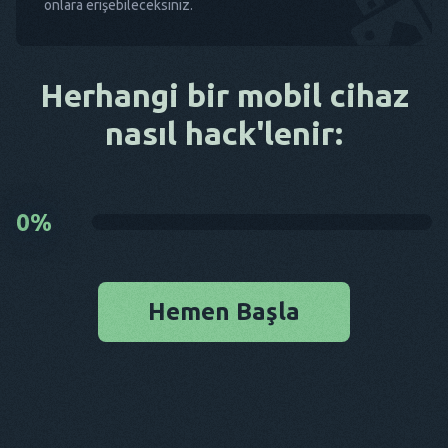
onlara erişebileceksiniz.
Herhangi bir mobil cihaz
nasıl hack'lenir:
0
%
Hemen Başla