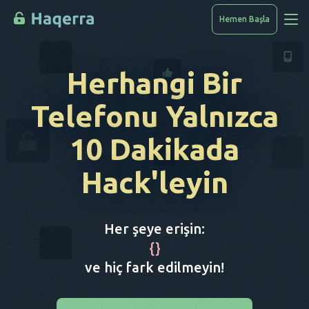
Hemen Başla
Nasıl Hack'lenir
Herhangi Bir
Cihazlar Listesi
Telefonu Yalnızca
SSS
10 Dakikada
Blog
Hack'leyin
Her şeye erişin:
{
}
ve hiç fark edilmeyin!