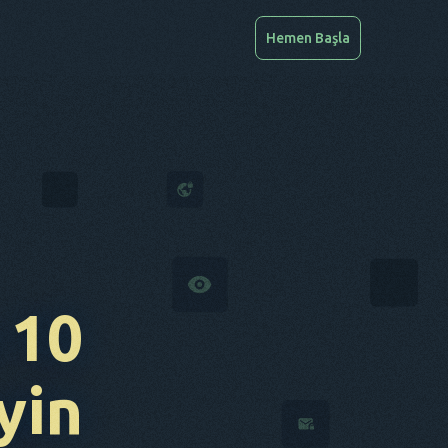
Hemen Başla
 10
yin