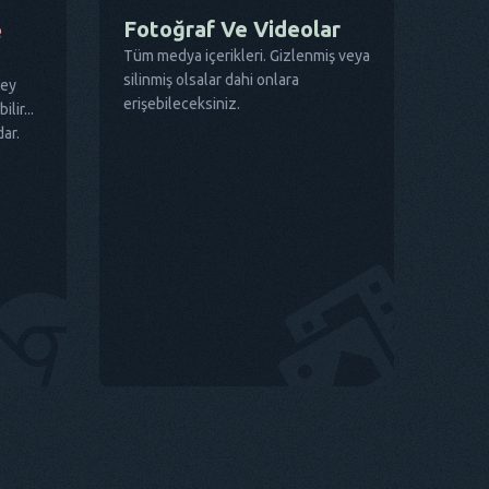
Fotoğraf Ve Videolar
e
Tüm medya içerikleri. Gizlenmiş veya
silinmiş olsalar dahi onlara
şey
erişebileceksiniz.
lir...
dar.