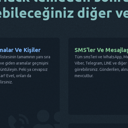
ebileceğiniz diğer ve
alar Ve Kişiler
SMS'ler Ve Mesajla
r listesinin tamamının yanı sıra
Tüm sms'leri ve WhatsApp, M
ve giden aramalar geçmişini
Viber, Telegram, LINE ve diğer
üntüleyin. Peki ya cevapsız
görebilirsiniz. Gönderilen, alı
ar? Evet, onları da
mevcuttur.
lirsiniz.