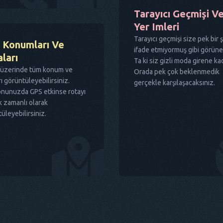
Tarayıcı Geçmişi V
Yer Imleri
Tarayıcı geçmişi size pek bir 
 Konumları Ve
ifade etmiyormuş gibi görünebi
ları
Ta ki siz gizli moda girene ka
a üzerinde tüm konum ve
Orada pek çok beklenmedik
rı görüntüleyebilirsiniz.
gerçekle karşılaşacaksınız.
onunuzda GPS etkinse rotayı
 zamanlı olarak
üleyebilirsiniz.