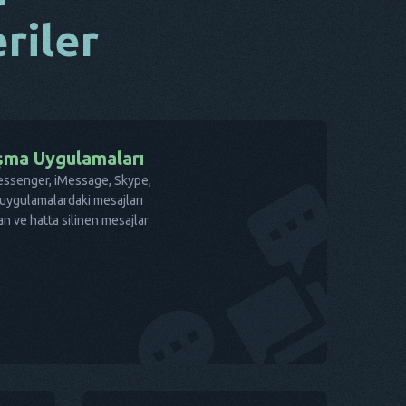
riler
şma Uygulamaları
essenger, iMessage, Skype,
 uygulamalardaki mesajları
nan ve hatta silinen mesajlar