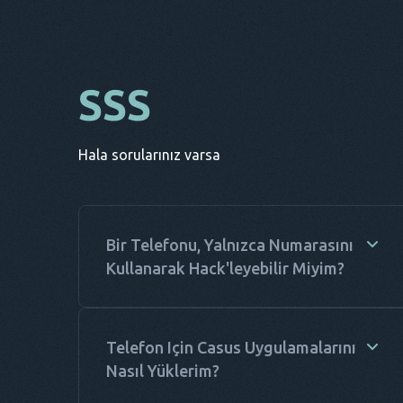
SSS
Hala sorularınız varsa
Bir Telefonu, Yalnızca Numarasını
Kullanarak Hack'leyebilir Miyim?
Yalnızca telefon numarası gerektiren konum takip
yazılımları gerçekten de mevcuttur. Ancak
Telefon Için Casus Uygulamalarını
hareketleri gerçek zamanlı olarak izlemenize
Nasıl Yüklerim?
veya konum geçmişine erişmenize izin vermezler.
Telefon casus uygulaması Haqerra ise kapsamlı