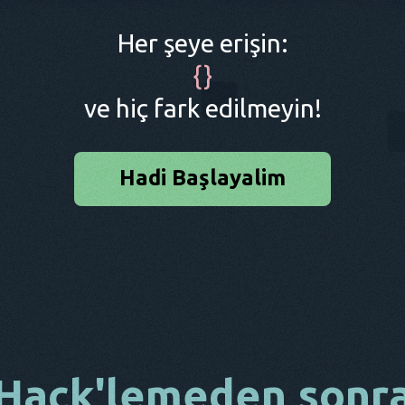
Her şeye erişin:
{
}
ve hiç fark edilmeyin!
Hadi Başlayalim
Hack'lemeden sonr