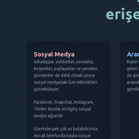
eriş
Sosyal Medya
Aram
Arkadaşlar, sohbetler, yorumlar,
Kişile
beğeniler, paylaşımlar ve yeniden
gelen 
gönderiler de dahil olmak üzere
de gör
sosyal medyadaki tüm etkinlikleri
aramal
görüntüleyin.
görebi
Facebook, Snapchat, Instagram,
Tinder. Bunlar en ilginç sosyal
medya ağlarıdır.
İçlerinde pek çok sır bulabilirsiniz.
Ancak telefonda başka sosyal