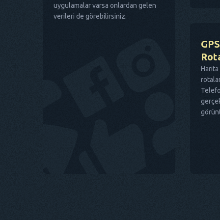
uygulamalar varsa onlardan gelen
verileri de görebilirsiniz.
GPS
Rota
Harit
rotala
Telef
gerçek
görünt