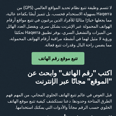
لا تتسم وظيفة تتبع نظام تحديد المواقع العالمي (GPS) من
Haqerra بسهولة الاستخدام فحسب، بل تتميز أيضًا بكفاءة عالية،
مما يجعلها خيارًا مثاليًا للأفراد الذين يرغبون في تتبع مواقع أرقام
الهواتف المحمولة عبر الإنترنت بشكل سري. وبفضل العدد الهائل
من الميزات والتشغيل السري، يوفر تطبيق Haqerra تحكمًا
ورؤية لا مثيل لهما في أنشطة مراقبة أرقام الهواتف المحمولة،
مما يضمن راحة البال وقدرات تتبع فعالة.
تتبع موقع رقم الهاتف
اكتب "رقم الهاتف" وابحث عن
"الموقع" مجانًا عبر الإنترنت
قبل الغوص في عالم تتبع الهاتف الخلوي المجاني، من المهم فهم
الطرق المتاحة وحدودها. دعنا نستكشف كيفية تتبع موقع الهاتف
الخلوي حسب الرقم مجاناً والأدوات التي يمكنك استخدامها.