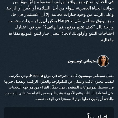
في الختام، أصبح تتبع مواقع الهواتف المحمولة جانبًا مهمًا من
جوانب الحياة العصرية، سواء من أجل السلامة أو الأمن أو الراحة.
وعلى الرغم من وجود خيارات مجانية، إلا أن الاستثمار في حل
تتبع موثوق وشامل مثل Haqerra يمكن أن يوفر ميزات محسنة
وراحة بال. "كيف تتتبع موقع رقم الهاتف؟" ضع في اعتبارك
احتياجات التتبع وأولوياتك لاتخاذ أفضل خيار لتتبع الموقع بكفاءة
وفعالية.
ستيفاني تومسون
تعمل ستيفاني تومبسون كاتبة محترفة في موقع Haqerra، وهي مكرسة
لتقديم محتوى ثاقب وعملي عن التكنولوجيا والحلول الرقمية. وبفضل خبرتها
في تبسيط الموضوعات المعقدة، فهي تمكّن القراء من مواجهة التحديات
مثل استعادة البيانات وتتبع الأجهزة وغيرها. ويضمن التزام ستيفاني بالوضوح
والدقة أن يكون عملها موثوقًا ومؤثرًا في الوقت نفسه.
اترك رداً