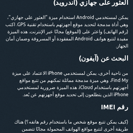
العثور على جهازي (أندرويد)
يمكن لمستخدمي Android استخدام ميزة "العثور على جهازي"،
وهي أداة مدمجة لتحديد موقع أجهزتهم باستخدام تقنية GPS. اكتب
(رقم الهاتف) واعثر على (الموقع) مجانًا عبر الإنترنت. هذه الميزة
مفيدة لتتبع هواتف Android المفقودة أو المسروقة وضمان أمان
الجهاز.
البحث عن (آيفون)
من ناحية أخرى، يمكن لمستخدمي iPhone الاعتماد على ميزة
Find My، وهي ميزة مدمجة مماثلة تمكنهم من تتبع مواقع
أجهزتهم باستخدام iCloud. هذه الميزة ضرورية لمستخدمي
iPhone الذين يتطلعون إلى تحديد موقع أجهزتهم عن بُعد.
رقم IMEI
(كيف يمكن تتبع موقع شخص ما باستخدام رقم هاتفه؟) هناك
طريقة أخرى لتتبع مواقع الهواتف المحمولة مجانًا تتضمن