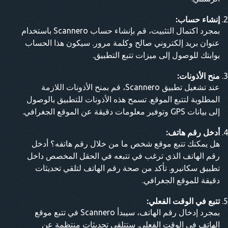
إنشاء حساب:
بمجرد اكتمال التثبيت، قم بإنشاء حساب Scannero باستخدام
عنوان بريد إلكتروني صالح وكلمة مرور. سيكون هذا الحساب
بوابتك للوصول إلى ميزات تتبع التطبيق.
منح الأذونات:
عند تشغيل تطبيق Scannero، قم بمنح الأذونات اللازمة
المطلوبة لتتبع الموقع. تسمح هذه الأذونات للتطبيق بالوصول
إلى بيانات GPS وتوفير معلومات دقيقة عن الموقع الجغرافي.
أدخل رقم هاتف:
هل يمكنك تتبع موقع شخص ما من خلال رقم هاتفه؟ أدخل
رقم الهاتف الذي ترغب في تتبعه في الحقل المخصص داخل
تطبيق سكانيرو. تأكد من صحة رقم الهاتف لتلقي تحديثات
دقيقة للموقع الجغرافي.
تتبع في الوقت الفعلي:
بمجرد إدخال رقم الهاتف، سيبدأ Scannero في تتبع موقع
الهاتف في الوقت الفعلي. ستتلقى تحديثات منتظمة عن