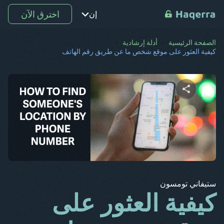
اخترق الآن
إن
الصفحة الرئيسية
أدلة إرشادية
نقطة
كيفية العثور على موقع شخص ما عن طريق رقم الهاتف
تر
رو
دي
شارك هذه المقالة
س ف
كو
تويتر
فيسبوك
نسخ الرابط
إل
ستيفاني تومسون
ع
كيفية العثور على
ب غ
جـ