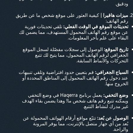
ودقيق.
ميزات هاقيرا
| كيفية العثور على موقع شخص ما عن طريق
رقم الهاتف:
تحديثات الموقع في الوقت الفعلي:
تلقي تحديثات فورية
عن موقع رقم الهاتف المحمول المستهدف، مما يضمن لك
البقاء على علم بآخر المعلومات.
تاريخ الموقع:
الوصول إلى سجلات مفصّلة لسجل الموقع
الجغرافي لرقم الهاتف المحمول، مما يتيح لك تتبع
التحركات والأنماط السابقة.
السياج الجغرافي:
قم بتعيين حدود افتراضية وتلقي تنبيهات
عند دخول رقم الهاتف المحمول إلى المناطق المحددة أو
الخروج منها.
وضع التخفي:
يعمل برنامج Haqerra في وضع التخفي
ويمكنه تتبع رقم هاتف شخص ما! وهذا يضمن بقاء الهدف
غير مدرك لنشاط التتبع.
الوصول عن بُعد:
تتبّع مواقع أرقام الهواتف المحمولة عن
بُعد من أي جهاز متصل بالإنترنت، مما يوفر المرونة
والراحة.