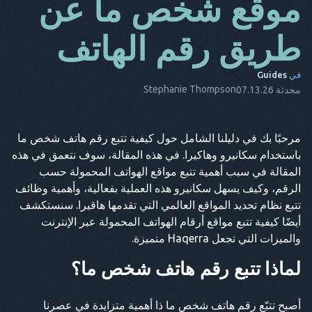
موقع شخص ما عن
دا
طريق رقم الهاتف
إنه
في
Guides
الأب
Stephanie Thompson
محدثة 07.13.26
ن.ل
إيس
مرحبًا بك في دليلنا الشامل حول كيفية تتبع رقم هاتف شخص ما
باستخدام سكانيرو وهاكيرا. في هذه المقالة، سوف نتعمق في هذه
تر
المقالة في سبب أهمية تتبع مواقع الهواتف المحمولة حسب
نقطة
الرقم، وكيف يسهل سكانيرو هذه العملية بفعالية، وأهمية وظائف
تتبع نظام تحديد المواقع العالمي التي تقدمها هاقيرا. سنستكشف
هو
أيضًا كيفية تتبع مواقع أرقام الهواتف المحمولة عبر الإنترنت
والميزات التي تجعل Haqerra متميزة.
لماذا تتبع رقم هاتف شخص ما؟
أصبح تتبّع رقم هاتف شخص ما ذا أهمية متزايدة في عصرنا