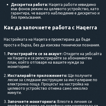
Дискретна работа:
Haqerra работи невидимо
във фонов режим на целевото устройство, като
гарантира, че вашето наблюдение е дискретно и
без прекъсвания.
Как да започнете работа с Haqerra
Настройката на Haqerra е проектирана да бъде
проста и бърза, без да изисква технически познания.
Регистрирайте се за акаунт:
Отидете на уебсайта
на Haqerra и се регистрирайте за абонаментен
план, който отговаря на вашите нужди за
мониторинг.
Инсталирайте приложението:
Ще получите
лесни за следване инструкции за инсталиране по
електронна поща. Процесът на настройка на
целевото устройство отнема само няколко
минути.
Започнете мониторинга:
Влезте в личния си
профил в Haqerra от телефона или компютъра си.