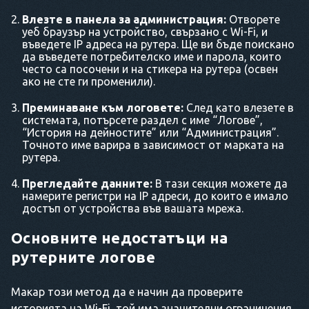
Влезте в панела за администрация:
Отворете
уеб браузър на устройство, свързано с Wi-Fi, и
въведете IP адреса на рутера. Ще ви бъде поискано
да въведете потребителско име и парола, които
често са посочени и на стикера на рутера (освен
ако не сте ги променили).
Преминаване към логовете:
След като влезете в
системата, потърсете раздел с име “Логове”,
“История на дейностите” или “Администрация”.
Точното име варира в зависимост от марката на
рутера.
Прегледайте данните:
В тази секция можете да
намерите регистри на IP адреси, до които е имало
достъп от устройства във вашата мрежа.
Основните недостатъци на
рутерните логове
Макар този метод да е начин да проверите
историята на Wi-Fi, той има значителни ограничения.