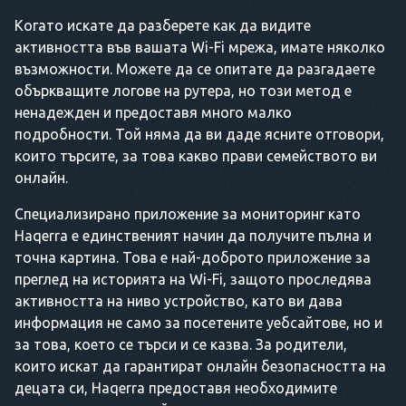
Когато искате да разберете как да видите
активността във вашата Wi-Fi мрежа, имате няколко
възможности. Можете да се опитате да разгадаете
объркващите логове на рутера, но този метод е
ненадежден и предоставя много малко
подробности. Той няма да ви даде ясните отговори,
които търсите, за това какво прави семейството ви
онлайн.
Специализирано приложение за мониторинг като
Haqerra е единственият начин да получите пълна и
точна картина. Това е най-доброто приложение за
преглед на историята на Wi-Fi, защото проследява
активността на ниво устройство, като ви дава
информация не само за посетените уебсайтове, но и
за това, което се търси и се казва. За родители,
които искат да гарантират онлайн безопасността на
децата си, Haqerra предоставя необходимите