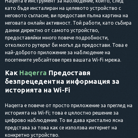
Haqerra е инструмент за наблюдение, който, след
като бъде инсталиран на целевото устройство с
неговото съгласие, ви предоставя пълна картина на
неговата онлайн активност. Той работи, като събира
данни директно от самото устройство,
предоставяйки много повече подробности,
отколкото рутерът би могъл да предостави. Това е
най-доброто приложение за наблюдение на
посетените уебсайтове през вашата Wi-Fi мрежа.
Как
Haqerra
Предоставя
безпрецедентна информация за
историята на Wi-Fi
Haqerra е повече от просто приложение за преглед на
историята на Wi-Fi; това е цялостно решение за
цифрово наблюдение. То ви дава кристално ясна
представа за това как се използва интернет на
конкретно устройство.