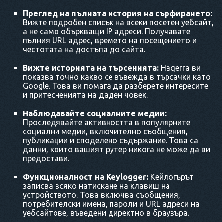
Преглед на пълната история на сърфирането:
Вижте подробен списък на всеки посетен уебсайт,
а не само объркващи IP адреси. Получавате
пълния URL адрес, времето на посещението и
честотата на достъпа до сайта.
Вижте историята на търсенията:
Haqerra ви
показва точно какво се въвежда в търсачки като
Google. Това ви помага да разберете интересите
и притесненията на даден човек.
Наблюдавайте социалните медии:
Проследявайте активността в популярните
социални медии, включително съобщения,
публикации и споделено съдържание. Това са
данни, които вашият рутер никога не може да ви
предостави.
Функционалност на Keylogger:
Кейлогърът
записва всяко натискане на клавиш на
устройството. Това включва съобщения,
потребителски имена, пароли и URL адреси на
уебсайтове, въведени директно в браузъра.