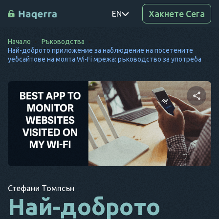
Хакнете Сега
EN
Начало
Ръководства
PT
Най-доброто приложение за наблюдение на посетените
уебсайтове на моята Wi-Fi мрежа: ръководство за употреба
TR
RO
DE
Споделете тази
SV
статия
KO
EL
Копиране на
Twitter
Facebook
AR
връзката
Стефани Томпсън
Най-доброто
BG
CS