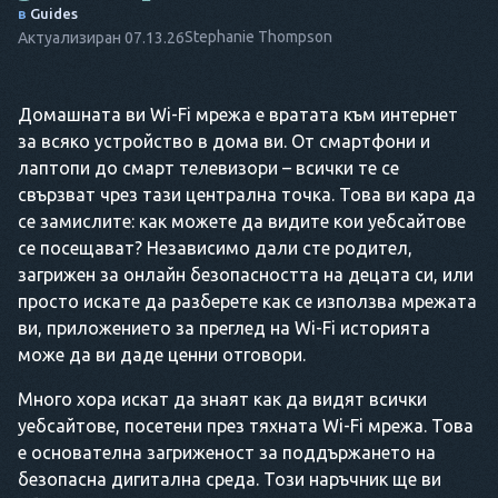
в
Guides
Stephanie Thompson
Актуализиран 07.13.26
Домашната ви Wi-Fi мрежа е вратата към интернет
за всяко устройство в дома ви. От смартфони и
лаптопи до смарт телевизори – всички те се
свързват чрез тази централна точка. Това ви кара да
се замислите: как можете да видите кои уебсайтове
се посещават? Независимо дали сте родител,
загрижен за онлайн безопасността на децата си, или
просто искате да разберете как се използва мрежата
ви, приложението за преглед на Wi-Fi историята
може да ви даде ценни отговори.
Много хора искат да знаят как да видят всички
уебсайтове, посетени през тяхната Wi-Fi мрежа. Това
е основателна загриженост за поддържането на
безопасна дигитална среда. Този наръчник ще ви