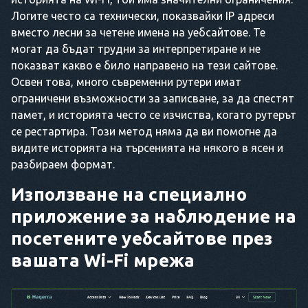
Логите често са технически, показвайки IP адреси
вместо лесни за четене имена на уебсайтове. Те
могат да бъдат трудни за интерпретиране и не
показват какво е било направено на тези сайтове.
Освен това, много съвременни рутери имат
ограничени възможности за записване, за да спестят
памет, и историята често се изчиства, когато рутерът
се рестартира. Този метод няма да ви помогне да
видите историята на търсенията на някого в ясен и
разбираем формат.
Използване на специално
приложение за наблюдение на
посетените уебсайтове през
вашата Wi-Fi мрежа