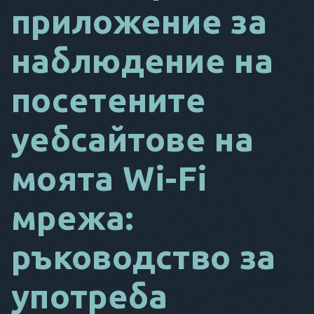
приложение за
DA
наблюдение на
IT
FR
посетените
NL
уебсайтове на
ES
TR
моята Wi-Fi
PT
мрежа:
ТОЙ
ръководство за
употреба