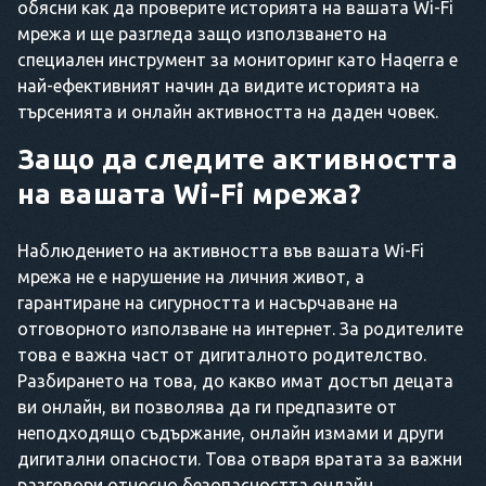
обясни как да проверите историята на вашата Wi-Fi
мрежа и ще разгледа защо използването на
специален инструмент за мониторинг като Haqerra е
най-ефективният начин да видите историята на
търсенията и онлайн активността на даден човек.
Защо да следите активността
на вашата Wi-Fi мрежа?
Наблюдението на активността във вашата Wi-Fi
мрежа не е нарушение на личния живот, а
гарантиране на сигурността и насърчаване на
отговорното използване на интернет. За родителите
това е важна част от дигиталното родителство.
Разбирането на това, до какво имат достъп децата
ви онлайн, ви позволява да ги предпазите от
неподходящо съдържание, онлайн измами и други
дигитални опасности. Това отваря вратата за важни
разговори относно безопасността онлайн.