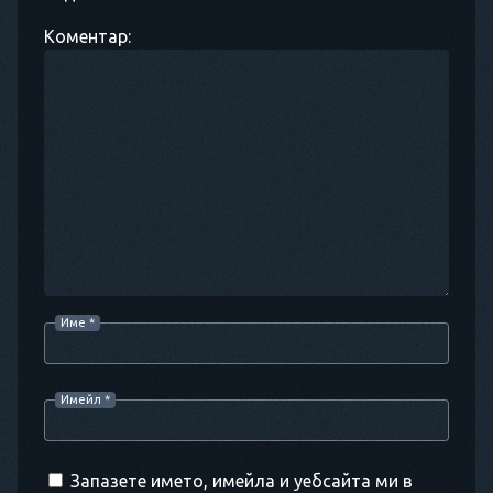
Коментар:
Име
*
Имейл
*
Запазете името, имейла и уебсайта ми в