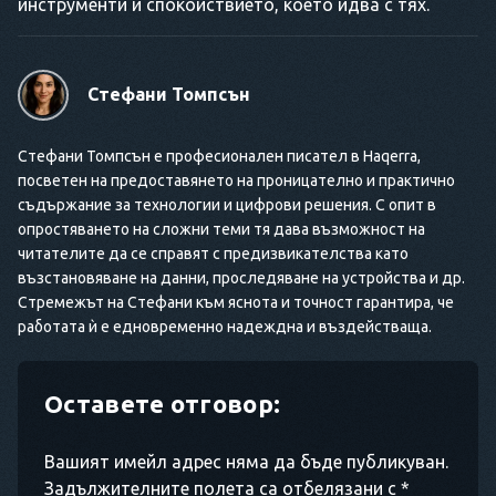
инструменти и спокойствието, което идва с тях.
Стефани Томпсън
Стефани Томпсън е професионален писател в Haqerra,
посветен на предоставянето на проницателно и практично
съдържание за технологии и цифрови решения. С опит в
опростяването на сложни теми тя дава възможност на
читателите да се справят с предизвикателства като
възстановяване на данни, проследяване на устройства и др.
Стремежът на Стефани към яснота и точност гарантира, че
работата ѝ е едновременно надеждна и въздействаща.
Оставете отговор:
Вашият имейл адрес няма да бъде публикуван.
Задължителните полета са отбелязани с *