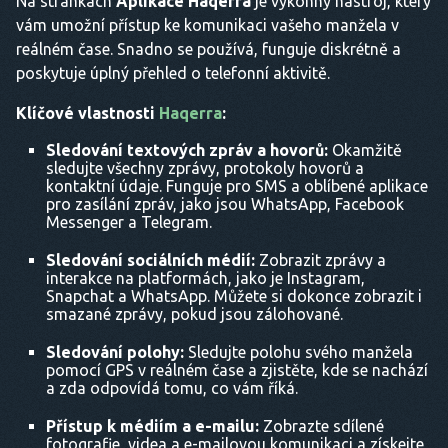
Na stránkách
Aplikace Haqerra
je výkonný nástroj, který
vám umožní přístup ke komunikaci vašeho manžela v
reálném čase. Snadno se používá, funguje diskrétně a
poskytuje úplný přehled o telefonní aktivitě.
Klíčové vlastnosti
Haqerra
:
Sledování textových zpráv a hovorů:
Okamžitě
sledujte všechny zprávy, protokoly hovorů a
kontaktní údaje. Funguje pro SMS a oblíbené aplikace
pro zasílání zpráv, jako jsou WhatsApp, Facebook
Messenger a Telegram.
Sledování sociálních médií:
Zobrazit zprávy a
interakce na platformách, jako je Instagram,
Snapchat a WhatsApp. Můžete si dokonce zobrazit i
smazané zprávy, pokud jsou zálohované.
Sledování polohy:
Sledujte polohu svého manžela
pomocí GPS v reálném čase a zjistěte, kde se nachází
a zda odpovídá tomu, co vám říká.
Přístup k médiím a e-mailu:
Zobrazte sdílené
fotografie, videa a e-mailovou komunikaci a získejte