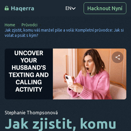
Hacknout Nyní
EN
Home
Průvodci
PT
Jak zjistit, komu váš manžel píše a volá: Kompletní průvodce: Jak si
volat a psát s kým?
TR
RO
DE
Sdílet tento článek
SV
KO
EL
Twitter
Facebook
Kopírovat odkaz
AR
Stephanie Thompsonová
Jak zjistit, komu
BG
CS