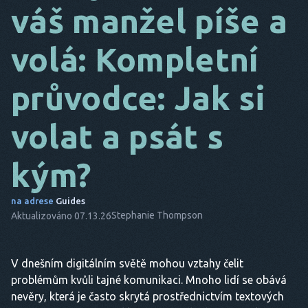
váš manžel píše a
DA
volá: Kompletní
NA
ADRESE
.
průvodce: Jak si
O.
volat a psát s
NL
ES
kým?
TR
na adrese
Guides
PT
Stephanie Thompson
Aktualizováno 07.13.26
ON
V dnešním digitálním světě mohou vztahy čelit
problémům kvůli tajné komunikaci. Mnoho lidí se obává
nevěry, která je často skrytá prostřednictvím textových