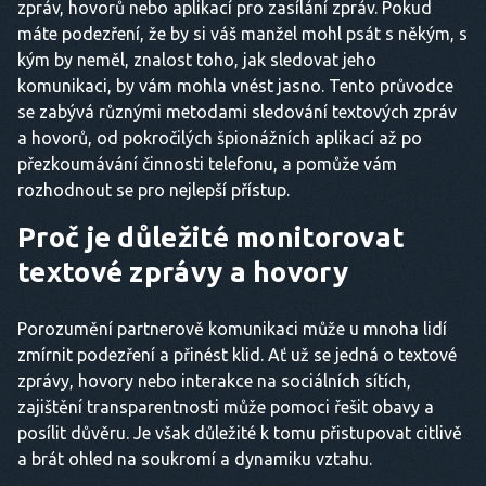
zpráv, hovorů nebo aplikací pro zasílání zpráv. Pokud
máte podezření, že by si váš manžel mohl psát s někým, s
kým by neměl, znalost toho, jak sledovat jeho
komunikaci, by vám mohla vnést jasno. Tento průvodce
se zabývá různými metodami sledování textových zpráv
a hovorů, od pokročilých špionážních aplikací až po
přezkoumávání činnosti telefonu, a pomůže vám
rozhodnout se pro nejlepší přístup.
Proč je důležité monitorovat
textové zprávy a hovory
Porozumění partnerově komunikaci může u mnoha lidí
zmírnit podezření a přinést klid. Ať už se jedná o textové
zprávy, hovory nebo interakce na sociálních sítích,
zajištění transparentnosti může pomoci řešit obavy a
posílit důvěru. Je však důležité k tomu přistupovat citlivě
a brát ohled na soukromí a dynamiku vztahu.