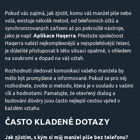
Pokud vás zajímá, jak zjistit, komu váš manžel píše nebo
volá, existuje několik metod, od telefonních účtů a
synchronizovaných zařízení až po pokročilé nástroje,
jako je např.
Aplikace Haqerra
. Přestože společnost
Haqerra nabízí nejkomplexnější a nejspolehlivější řešení,
je důležité přistupovat k této situaci opatrně, s ohledem
na soukromí a dopad na váš vztah.
Rozhodnutí sledovat komunikaci vašeho manžela by
mělo být promyšlené a informované. Pokud se pro něj
rozhodnete, zvolte si metodu, která je v souladu s vašimi
cíli a hodnotami. Pamatujte, že otevřený dialog a
budování důvěry jsou často nejlepší cestou vpřed v
každém vztahu.
ČASTO KLADENÉ DOTAZY
Jak zjistím, s kým si můj manžel píše bez telefonu?