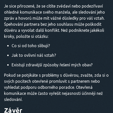
Je sice přirozené, že se cítíte zvědaví nebo podezřívaví
ohledně komunikace svého manžela, ale sledování jeho
zpráv a hovorů může mít vážné důsledky pro váš vztah.
Špehování partnera bez jeho souhlasu může poškodit
důvěru a vyvolat další konflikt. Než podniknete jakékoli
kroky, položte si otázku:
Co si od toho slibuji?
Jak to ovlivní náš vztah?
Existují zdravější způsoby řešení mých obav?
Pokud se potýkáte s problémy s důvěrou, zvažte, zda si o
svých pocitech otevřeně promluvit s partnerem nebo
vyhledat podporu odborného poradce. Otevřená
komunikace může často vyřešit nejasnosti účinněji než
sledování.
Závěr