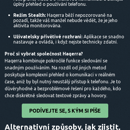
úplný přehled o používání telefonu.
Režim Stealth:
Haqerra běží nepozorovaně na
pozadí, takže váš manžel nebude vědět, že je jeho
aktivita monitorována.
Uživatelsky přívětivé rozhraní:
Aplikace se snadno
nastavuje a ovládá, i když nejste technicky zdatní.
Proč si vybrat společnost Haqerra?
Haqerra kombinuje pokročilé funkce sledování se
snadným používáním. Na rozdíl od jiných metod
poskytuje komplexní přehled o komunikaci v reálném
čase, aniž by byl nutný neustálý přístup k telefonu. Je to
důvěryhodné a bezproblémové řešení pro každého, kdo
chce diskrétně sledovat textové zprávy a hovory.
PODÍVEJTE SE, S KÝM SI PÍŠE
Alternativní způsoby, jak zjistit,