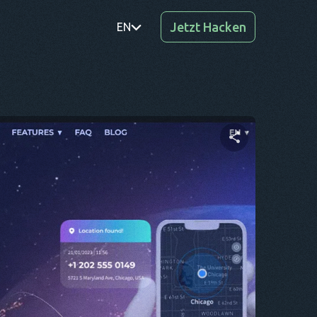
Jetzt Hacken
EN
PT
TR
RO
DE
Diesen Artikel teilen
SV
KO
Twitter
Facebook
Link kopieren
EL
AR
BG