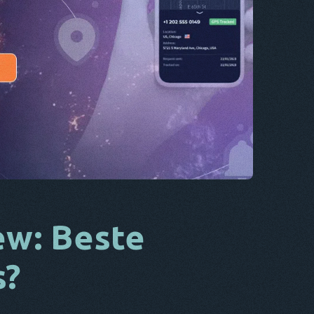
CS
DA
ES
FR
NL
ES
TR
PT
ER
ew: Beste
s?