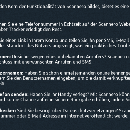
n Kern der Funktionalität von Scannero bildet, bietet es ein
en Sie eine Telefonnummer in Echtzeit auf der Scannero Webs
er Tracker erledigt den Rest.
Sie einen Link in Ihrem Konto und teilen Sie ihn per SMS, E-Ma
 der Standort des Nutzers angezeigt, was ein praktisches Tool 
onen:
Unsicher wegen eines unbekannten Anrufers? Scannero de
hluss mit unerwünschten Anrufen und SMS.
tzernamen:
Haben Sie schon einmal jemanden online kennengel
em Sie den Benutzernamen eingeben, um die damit verknüpften
ln.
lefon senden:
Haben Sie Ihr Handy verlegt? Mit Scannero könne
d so die Chance auf eine sichere Rückgabe erhöhen, indem Sie
hecker:
Sind Sie besorgt über Datenschutzverletzungen? Sca
nummer oder E-Mail-Adresse im Internet veröffentlicht wurde, u