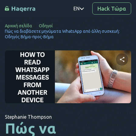
Hack Τώρα
EN
Αρχική σελίδα
Οδηγοί
PT
Πώς να διαβάσετε μηνύματα WhatsApp από άλλη συσκευή:
Οδηγός Βήμα-προς-Βήμα
TR
RO
DE
Μοιραστείτε αυτό το
SV
άρθρο
KO
EL
Αντιγραφή
Twitter
Facebook
AR
συνδέσμου
Stephanie Thompson
Πώς να
BG
CS