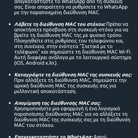
απεγκαταστήστε το WhatsApp από τη συσκευή
σας. Είναι απαραίτητο να ρυθμίσετε το WhatsApp
με την παραποιημένη διεύθυνση MAC.
Λάβετε τη διεύθυνση MAC του στόχου:
Πρέπει να
αποκτήσετε πρόσβαση στη συσκευή-στόχο για να
βρείτε τη διεύθυνση MAC της με φυσικό τρόπο.
Πλοηγηθείτε στις ρυθμίσεις του τηλεφώνου και,
στη συνέχεια, στην ενότητα "Σχετικά με το
τηλέφωνο" και σημειώστε τη διεύθυνση MAC Wi-Fi.
Αυτή διαφέρει ανάλογα με το λειτουργικό σύστημα
(iOS, Android κ.λπ.).
Καταγράψτε τη διεύθυνση MAC της συσκευής σας:
Πριν αλλάξετε τη διεύθυνση MAC, σημειώστε την
αρχική διεύθυνση MAC της συσκευής σας για
μελλοντική αποκατάσταση.
Απομίμηση της διεύθυνσης MAC σας:
Χρησιμοποιήστε μια εφαρμογή ή ένα λογισμικό
παραποίησης διεύθυνσης MAC για να αλλάξετε τη
διεύθυνση MAC της συσκευής σας με τη διεύθυνση
MAC του στόχου.
Επανεγκαταστήστε το WhatsApp:
Αφού