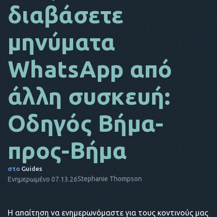
διαβάσετε
DA
μηνύματα
ΙΤ
FR
WhatsApp από
NL
άλλη συσκευή:
ES
TR
Οδηγός Βήμα-
PT
προς-Βήμα
ΑΥΤΌΣ
στο
Guides
Stephanie Thompson
Ενημερωμένο 07.13.26
Η απαίτηση να ενημερωνόμαστε για τους κοντινούς μας