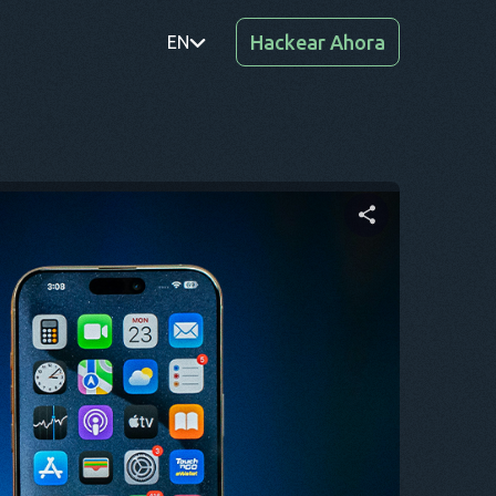
Hackear Ahora
EN
PT
TR
RO
DE
Comparte este artículo
SV
KO
Twitter
Facebook
Copiar enlace
EL
AR
BG