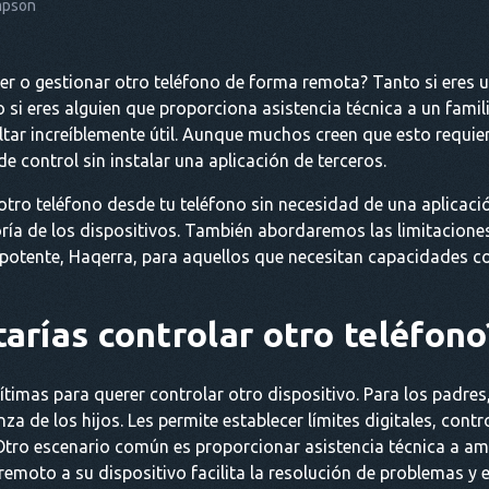
mpson
r o gestionar otro teléfono de forma remota? Tanto si eres u
o si eres alguien que proporciona asistencia técnica a un fami
ltar increíblemente útil. Aunque muchos creen que esto requie
e control sin instalar una aplicación de terceros.
otro teléfono desde tu teléfono sin necesidad de una aplicació
oría de los dispositivos. También abordaremos las limitacion
potente, Haqerra, para aquellos que necesitan capacidades c
arías controlar otro teléfono
gítimas para querer controlar otro dispositivo. Para los padre
a de los hijos. Les permite establecer límites digitales, contro
 Otro escenario común es proporcionar asistencia técnica a am
remoto a su dispositivo facilita la resolución de problemas y e