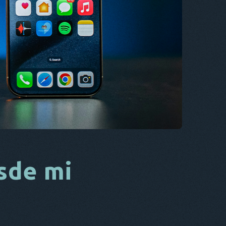
CS
DA
ES
FR
NL
ES
TR
PT
ÉL
sde mi