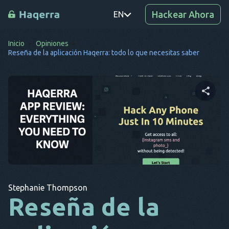
Hackear Ahora
EN
Inicio
Opiniones
PT
Reseña de la aplicación Haqerra: todo lo que necesitas saber
TR
RO
DE
Comparte este artículo
SV
KO
Twitter
Facebook
Copiar enlace
EL
Stephanie Thompson
AR
Reseña de la
BG
CS