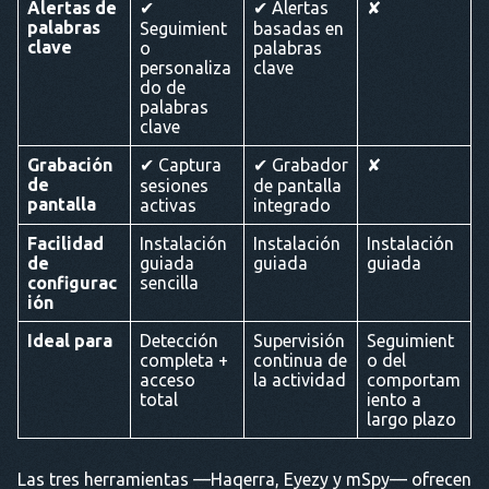
Alertas de
✔
✔ Alertas
✘
palabras
Seguimient
basadas en
clave
o
palabras
personaliza
clave
do de
palabras
clave
Grabación
✔ Captura
✔ Grabador
✘
de
sesiones
de pantalla
pantalla
activas
integrado
Facilidad
Instalación
Instalación
Instalación
de
guiada
guiada
guiada
configurac
sencilla
ión
Ideal para
Detección
Supervisión
Seguimient
completa +
continua de
o del
acceso
la actividad
comportam
total
iento a
largo plazo
Las tres herramientas —Haqerra, Eyezy y mSpy— ofrecen