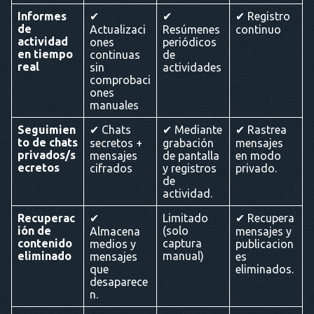
Informes
✔
✔
✔ Registro
de
Actualizaci
Resúmenes
continuo
actividad
ones
periódicos
en tiempo
continuas
de
real
sin
actividades
comprobaci
ones
manuales
Seguimien
✔ Chats
✔ Mediante
✔ Rastrea
to de chats
secretos +
grabación
mensajes
privados/s
mensajes
de pantalla
en modo
ecretos
cifrados
y registros
privado.
de
actividad.
Recuperac
✔
Limitado
✔ Recupera
ión de
(solo
Almacena
mensajes y
contenido
captura
medios y
publicacion
eliminado
manual)
mensajes
es
que
eliminados.
desaparece
n.