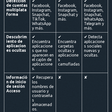
Detección
✔
✔
✔
de cuentas
Facebook,
Facebook,
Facebook,
multiplata
Instagram,
Instagram,
Instagram,
forma
Snapchat,
Snapchat y
Snapchat,
TikTok,
más.
WhatsApp,
WhatsApp
Telegram y
y más.
más.
Descubrim
✔
✔
✔ Detecta
iento de
Encuentra
Encuentra
aplicacione
aplicacion
aplicacione
carpetas
s sociales
es ocultas
s que no
ocultas y
nuevas y
aparecen en
aplicacione
ocultas.
el cajón de
s
aplicacione
camufladas
s.
.
Informació
✔ Recupera
✘
✘
n de inicio
los
de sesión
nombres de
Acceso
usuario y
contraseña
s
almacenad
os.