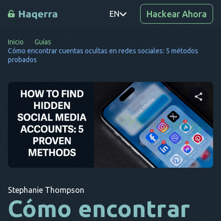
Hackear Ahora
EN
Inicio
Guías
PT
Cómo encontrar cuentas ocultas en redes sociales: 5 métodos
probados
TR
RO
DE
Comparte este artículo
SV
KO
Twitter
Facebook
Copiar enlace
EL
AR
Stephanie Thompson
Cómo encontrar
BG
CS