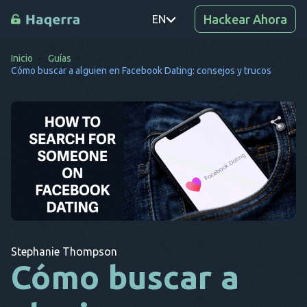
Hackear Ahora
EN
Inicio
Guías
PT
Cómo buscar a alguien en Facebook Dating: consejos y trucos
TR
RO
DE
Comparte este artículo
SV
KO
Twitter
Facebook
Copiar enlace
EL
Stephanie Thompson
AR
Cómo buscar a
BG
CS