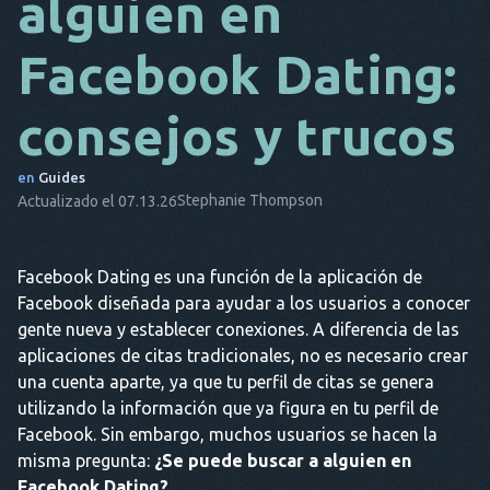
alguien en
DA
Facebook Dating:
ES
consejos y trucos
FR
NL
en
Guides
Stephanie Thompson
Actualizado el 07.13.26
ES
TR
Facebook Dating es una función de la aplicación de
PT
Facebook diseñada para ayudar a los usuarios a conocer
ÉL
gente nueva y establecer conexiones. A diferencia de las
aplicaciones de citas tradicionales, no es necesario crear
una cuenta aparte, ya que tu perfil de citas se genera
utilizando la información que ya figura en tu perfil de
Facebook. Sin embargo, muchos usuarios se hacen la
misma pregunta:
¿Se puede buscar a alguien en
Facebook Dating?