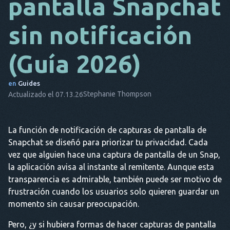
pantalla Snapchat
DA
sin notificación
ES
(Guía 2026)
FR
NL
en
Guides
Stephanie Thompson
Actualizado el 07.13.26
ES
TR
La función de notificación de capturas de pantalla de
PT
Snapchat se diseñó para priorizar tu privacidad. Cada
ÉL
vez que alguien hace una captura de pantalla de un Snap,
la aplicación avisa al instante al remitente. Aunque esta
transparencia es admirable, también puede ser motivo de
frustración cuando los usuarios solo quieren guardar un
momento sin causar preocupación.
Pero, ¿y si hubiera formas de hacer capturas de pantalla