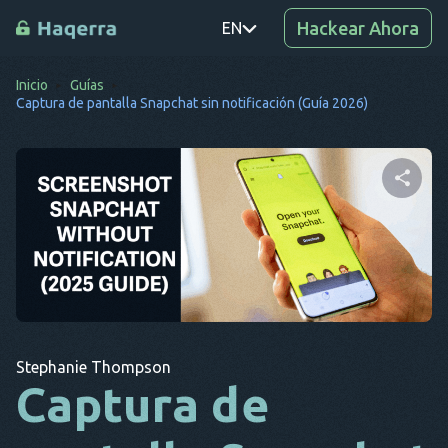
Hackear Ahora
EN
Inicio
Guías
PT
Captura de pantalla Snapchat sin notificación (Guía 2026)
TR
RO
DE
Comparte este artículo
SV
KO
Twitter
Facebook
Copiar enlace
EL
Stephanie Thompson
AR
Captura de
BG
CS