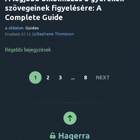
szövegeinek figyelésére: A
Complete Guide
a oldalon.
Guides
Stephanie Thompson
Frissített 07.13.26
Bejegyzés
Régebbi bejegyzések
navigáció
1
2
3
...
8
NEXT