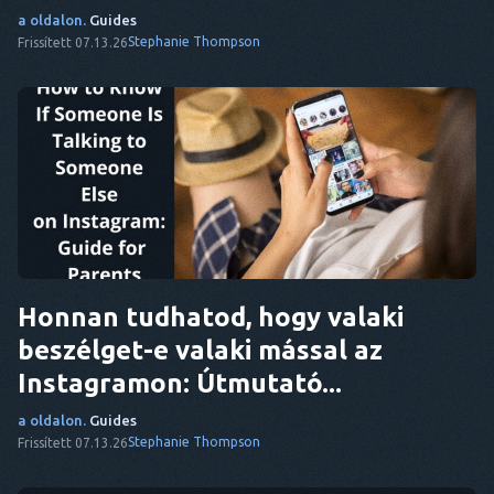
a oldalon.
Guides
DA
Stephanie Thompson
Frissített 07.13.26
EZ
FR
NL
ES
TR
PT
Honnan tudhatod, hogy valaki
Ő
beszélget-e valaki mással az
Instagramon: Útmutató...
a oldalon.
Guides
Stephanie Thompson
Frissített 07.13.26