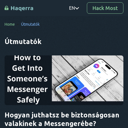
Hack Most
EN
Home
Útmutatók
PT
TR
Útmutatók
RO
DE
SV
KO
EL
AR
Hogyan juthatsz be biztonságosan
BG
valakinek a Messengerébe?
CS