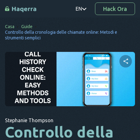
Hack Ora
EN
Casa
Guide
PT
Controllo della cronologia delle chiamate online: Metodi e
strumenti semplici
TR
RO
DE
Condividi questo articolo
SV
KO
Twitter
Facebook
Copia link
EL
AR
Stephanie Thompson
Controllo della
BG
CS