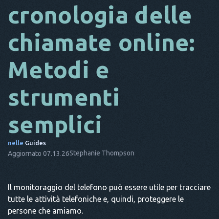
cronologia delle
DA
chiamate online:
ESSO
FR
Metodi e
NL
strumenti
ES
TR
semplici
PT
nelle
Guides
LUI
Stephanie Thompson
Aggiornato 07.13.26
Il monitoraggio del telefono può essere utile per tracciare
tutte le attività telefoniche e, quindi, proteggere le
persone che amiamo.