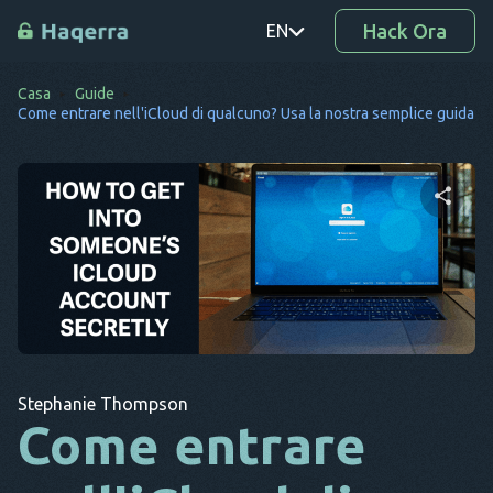
Hack Ora
EN
Casa
Guide
PT
Come entrare nell'iCloud di qualcuno? Usa la nostra semplice guida
TR
RO
DE
Condividi questo articolo
SV
KO
Twitter
Facebook
Copia link
EL
Stephanie Thompson
AR
Come entrare
BG
CS