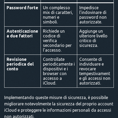
Password forte
Un complesso
Impedisce
mix di caratteri,
l'indovinare di
numeri e
password non
simboli.
autorizzate.
Autenticazione
Richiede un
Aggiunge un
a due fattori
codice di
ulteriore livello
verifica
critico di
secondario per
sicurezza.
l'accesso.
Revisione
Controllate
Consente di
periodica del
periodicamente i
individuare e
conto
dispositivi e i
revocare
browser con
tempestivament
accesso a
e gli accessi non
iCloud.
autorizzati.
Implementando queste misure di sicurezza, è possibile
migliorare notevolmente la sicurezza del proprio account
iCloud e proteggere le informazioni personali da accessi
non autorizzati.