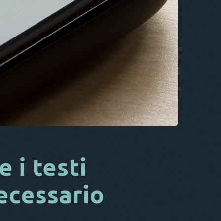
CS
DA
ESSO
FR
NL
ES
TR
PT
LUI
 i testi
necessario