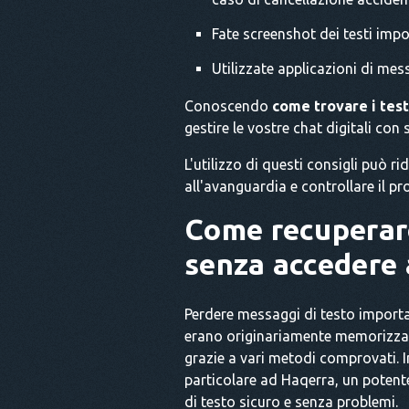
Fate screenshot dei testi impo
Utilizzate applicazioni di mes
Conoscendo
come trovare i test
gestire le vostre chat digitali c
L'utilizzo di questi consigli può r
all'avanguardia e controllare il pr
Come recuperare
senza accedere 
Perdere messaggi di testo importan
erano originariamente memorizzati.
grazie a vari metodi comprovati. I
particolare ad Haqerra, un potent
di testo sicuro e senza problemi.