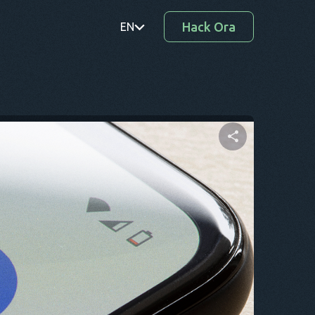
Hack Ora
EN
PT
TR
RO
DE
Condividi questo articolo
SV
KO
Twitter
Facebook
Copia link
EL
AR
BG