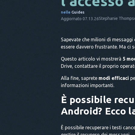
l'accesso a
nelle
Guides
Stephanie Thomps
Aggiornato 07.13.26
Sapevate che milioni di messaggi
essere davvero frustrante. Ma ci s
Questo articolo vi mostrerà
5 mod
Drive, contattare il proprio operat
Alla fine, saprete
modi efficaci
pe
informazioni importanti.
È possibile recu
Android? Ecco la
È possibile recuperare i testi can
gestire il recupero dei messaggi.