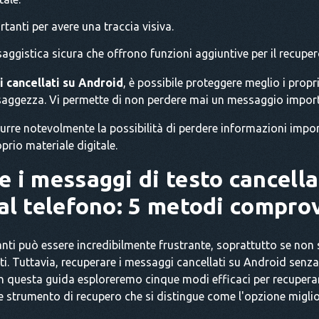
rtanti per avere una traccia visiva.
saggistica sicura che offrono funzioni aggiuntive per il recuper
i cancellati su Android
, è possibile proteggere meglio i propri
on saggezza. Vi permette di non perdere mai un messaggio impor
idurre notevolmente la possibilità di perdere informazioni impor
oprio materiale digitale.
 i messaggi di testo cancella
al telefono: 5 metodi compro
ti può essere incredibilmente frustrante, soprattutto se non s
 Tuttavia, recuperare i messaggi cancellati su Android senza 
n questa guida esploreremo cinque modi efficaci per recuperare
e strumento di recupero che si distingue come l'opzione miglio