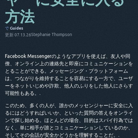
ダ
方法
それは
で
Guides
FR
Stephanie Thompson
更新 07.13.26
NL
Facebook Messengerのようなアプリを使えば、友人や同
エス
僚、オンライン上の連絡先と即座にコミュニケーションを
TR
とることができる。メッセージング・プラットフォーム
は、つながりを維持することを容易にする一方で、ユーザ
白金
ーをネットいじめや詐欺、他人のふりをした他人にさらす
彼は
可能性もある。.
このため、多くの人が、誰かのメッセンジャーに安全に入
るにはどうすればいいか、といった質問の答えをオンライ
ンで探し始める。ほとんどの場合、目的はスパイ行為では
なく、単に相手が誰とコミュニケーションしているのか、
そしてその会話が安全かどうかを理解することだ。.