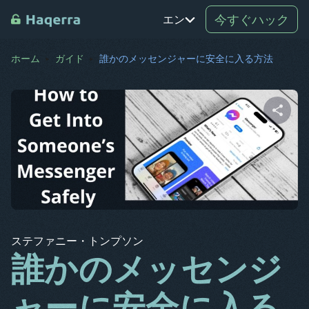
今すぐハック
エン
ホーム
ガイド
誰かのメッセンジャーに安全に入る方法
白金
TR
ロ
この記事をシェアする
デ
SV
コウ
ツイッター
フェイスブック
コピーリンク
エル
ステファニー・トンプソン
アー
誰かのメッセンジ
BG
ャーに安全に入る
CS