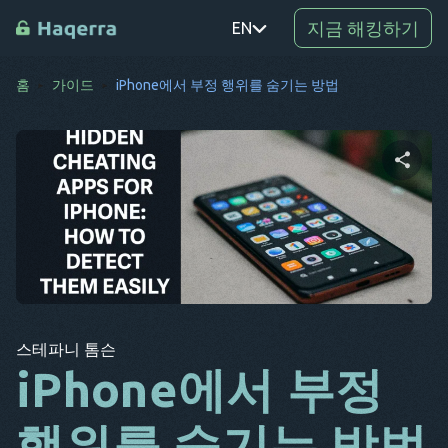
지금 해킹하기
EN
홈
가이드
iPhone에서 부정 행위를 숨기는 방법
PT
TR
RO
이 문서 공유하기
DE
SV
KO
트위터
Facebook
링크 복사
EL
스테파니 톰슨
AR
iPhone에서 부정
BG
행위를 숨기는 방법
CS