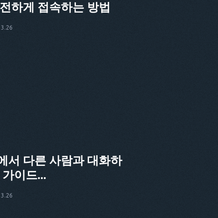
CS
안전하게 접속하는 방법
DA
3.26
IT
FR
NL
ES
TR
PT
HE
에서 다른 사람과 대화하
가이드...
3.26