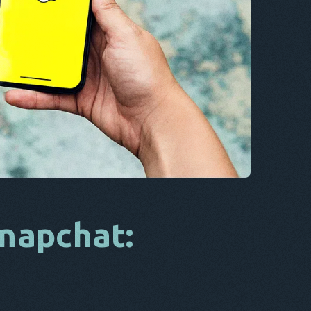
CS
DA
HET
FR
NL
ES
TR
PT
HIJ
napchat: