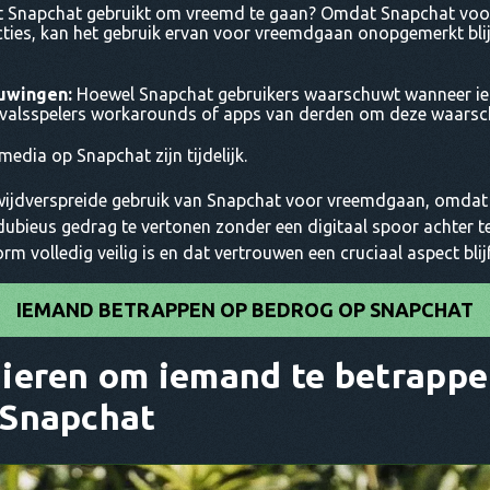
Snapchat gebruikt om vreemd te gaan? Omdat Snapchat voor
ties, kan het gebruik ervan voor vreemdgaan onopgemerkt bli
uwingen:
Hoewel Snapchat gebruikers waarschuwt wanneer i
 valsspelers workarounds of apps van derden om deze waarsc
edia op Snapchat zijn tijdelijk.
 wijdverspreide gebruik van Snapchat voor vreemdgaan, omdat 
bieus gedrag te vertonen zonder een digitaal spoor achter te 
m volledig veilig is en dat vertrouwen een cruciaal aspect blijft
IEMAND BETRAPPEN OP BEDROG OP SNAPCHAT
ieren om iemand te betrappe
 Snapchat