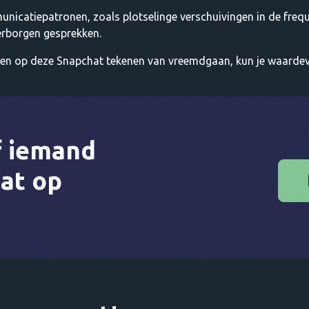
nicatiepatronen, zoals plotselinge verschuivingen in de freq
erborgen gesprekken.
tten op deze Snapchat tekenen van vreemdgaan, kun je waardevol
f iemand
at op