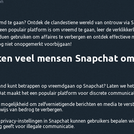
on
d te gaan? Ontdek de clandestiene wereld van ontrouw via Sn
en populair platform is om vreemd te gaan, leer de verklikker
ividuen gebruiken om affaires te verbergen en ontdek effectie
rog niet onopgemerkt voorbijgaan!
en veel mensen Snapchat om
and kunt betrappen op vreemdgaan op Snapchat? Laten we het
at maakt het een populair platform voor discrete communicat
mogelijkheid om zelfvernietigende berichten en media te vers
wijs van bedrog te verbergen.
privacy-instellingen in Snapchat kunnen gebruikers bepalen wi
 geeft voor illegale communicatie.