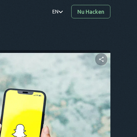
Nu Hacken
EN
PT
TR
RO
DE
Deel dit artikel
SV
KO
Twitter
Facebook
Link kopiëren
EL
AR
BG