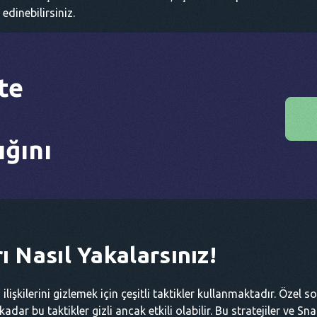
edinebilirsiniz.
te
ğını
ı Nasıl Yakalarsınız!
ı ilişkilerini gizlemek için çeşitli taktikler kullanmaktadır. Özel
ar bu taktikler gizli ancak etkili olabilir. Bu stratejiler ve Sn