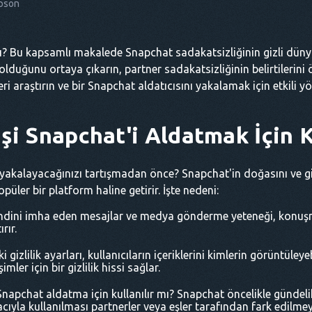
pson
mı? Bu kapsamlı makalede Snapchat sadakatsizliğinin gizli düny
duğunu ortaya çıkarın, partner sadakatsizliğinin belirtilerini öğr
ileri araştırın ve bir Snapchat aldatıcısını yakalamak için etkili
şi Snapchat'i Aldatmak İçin K
 yakalayacağınızı tartışmadan önce? Snapchat'in doğasını ve gizli
opüler bir platform haline getirir. İşte nedeni:
dini imha eden mesajlar ve medya gönderme yeteneği, konuşm
rır.
 gizlilik ayarları, kullanıcıların içeriklerini kimlerin görüntüley
mler için bir gizlilik hissi sağlar.
napchat aldatma için kullanılır mı? Snapchat öncelikle gündelik 
ıyla kullanılması partnerler veya eşler tarafından fark edilmeye