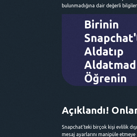
bulunmadığına dair değerli bilgiler 
Birinin
Snapchat'
Aldatıp
Aldatmadı
Öğrenin
Açıklandı! Onlar
Snapchat'teki birçok kişi evlilik dış
mesaj ayarlarını manipüle etmeye kad