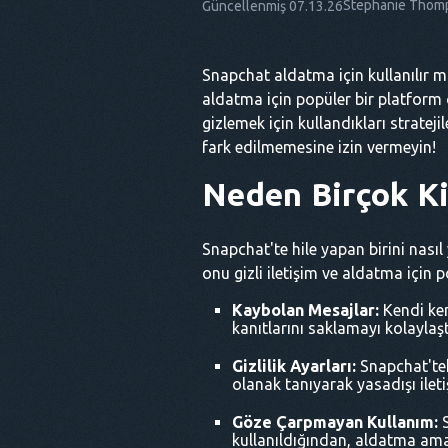
Stephanie Thom
Güncellenmiş 07.13.26
Snapchat aldatma için kullanılır 
aldatma için popüler bir platform ol
gizlemek için kullandıkları stratej
fark edilmemesine izin vermeyin!
Neden Birçok Ki
Snapchat'te hile yapan birini nasıl
onu gizli iletişim ve aldatma için p
Kaybolan Mesajlar:
Kendi ken
kanıtlarını saklamayı kolaylaştı
Gizlilik Ayarları:
Snapchat'teki
olanak tanıyarak yasadışı iletişi
Göze Çarpmayan Kullanım:
S
kullanıldığından, aldatma amac