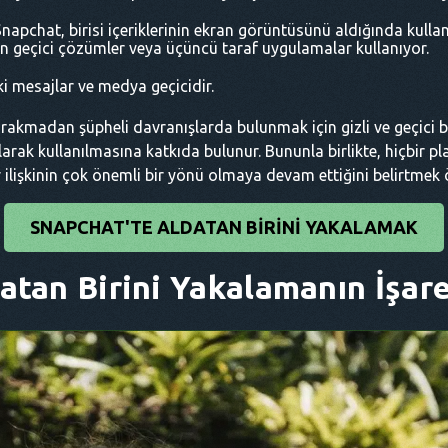
napchat, birisi içeriklerinin ekran görüntüsünü aldığında kullanıc
çin geçici çözümler veya üçüncü taraf uygulamalar kullanıyor.
i mesajlar ve medya geçicidir.
iz bırakmadan şüpheli davranışlarda bulunmak için gizli ve geçici 
larak kullanılmasına katkıda bulunur. Bununla birlikte, hiçbir
 ilişkinin çok önemli bir yönü olmaya devam ettiğini belirtmek 
SNAPCHAT'TE ALDATAN BIRINI YAKALAMAK
tan Birini Yakalamanın İşaret