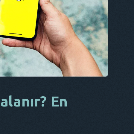
CS
DA
BU
FR
NL
ES
TR
PT
O
alanır? En