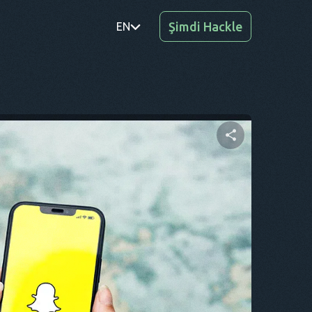
Şimdi Hackle
EN
PT
TR
RO
DE
Bu makaleyi paylaşın
SV
KO
Twitter
Facebook
Bağlantıyı Kopyala
EL
AR
BG