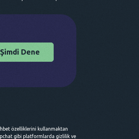
Şimdi Dene
 sohbet özelliklerini kullanmaktan
apchat gibi platformlarda gizlilik ve