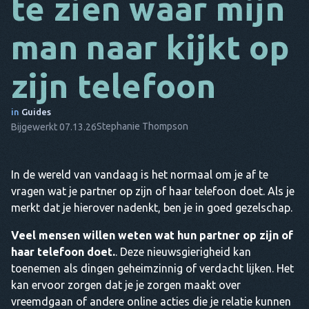
te zien waar mijn
DA
man naar kijkt op
HET
zijn telefoon
FR
NL
in
Guides
Stephanie Thompson
Bijgewerkt 07.13.26
ES
TR
In de wereld van vandaag is het normaal om je af te
PT
vragen wat je partner op zijn of haar telefoon doet. Als je
HIJ
merkt dat je hierover nadenkt, ben je in goed gezelschap.
Veel mensen willen weten wat hun partner op zijn of
haar telefoon doet.
. Deze nieuwsgierigheid kan
toenemen als dingen geheimzinnig of verdacht lijken. Het
kan ervoor zorgen dat je je zorgen maakt over
vreemdgaan of andere online acties die je relatie kunnen