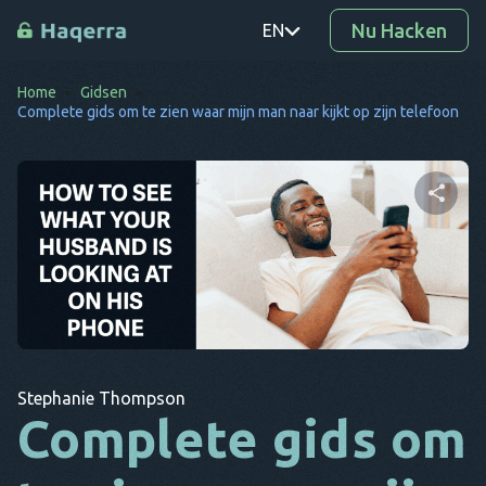
Nu Hacken
EN
Home
Gidsen
PT
Complete gids om te zien waar mijn man naar kijkt op zijn telefoon
TR
RO
DE
Deel dit artikel
SV
KO
Twitter
Facebook
Link kopiëren
EL
Stephanie Thompson
AR
Complete gids om
BG
CS