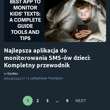
Udostępnij ten artykuł
Twitter
Facebook
Kopiuj link
Najlepsza aplikacja do
monitorowania SMS-ów dzieci:
Kompletny przewodnik
w
Guides
Stephanie Thompson
Aktualizacja 07.13.26
1
2
3
...
9
NEXT