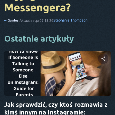
Messengera?
DA
TO
Stephanie Thompson
w
Guides
Aktualizacja 07.13.26
FR
Ostatnie artykuły
NL
ES
TR
PT
Udostępnij ten artykuł
ON
Twitter
Facebook
Kopiuj link
Jak sprawdzić, czy ktoś rozmawia z
kimś innym na Instagramie: