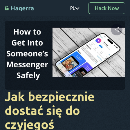
Hack Now
PL
PT
TR
Udostępnij ten artykuł
RO
DE
Twitter
Facebook
Kopiuj link
SV
KO
Jak bezpiecznie
EL
dostać się do
AR
BG
czyjegoś
CS