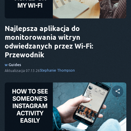
Twitter
Facebook
Kopiuj link
Najlepsza aplikacja do
monitorowania witryn
odwiedzanych przez Wi-Fi:
Przewodnik
w
Guides
Stephanie Thompson
Aktualizacja 07.13.26
Udostępnij ten artykuł
Twitter
Facebook
Kopiuj link