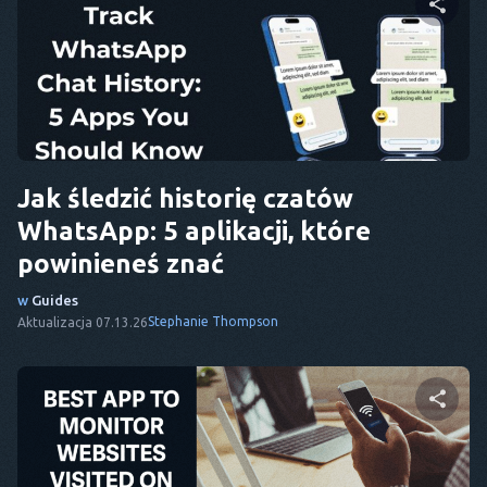
Udostępnij ten artykuł
Twitter
Facebook
Kopiuj link
Jak śledzić historię czatów
WhatsApp: 5 aplikacji, które
powinieneś znać
w
Guides
Stephanie Thompson
Aktualizacja 07.13.26
Udostępnij ten artykuł