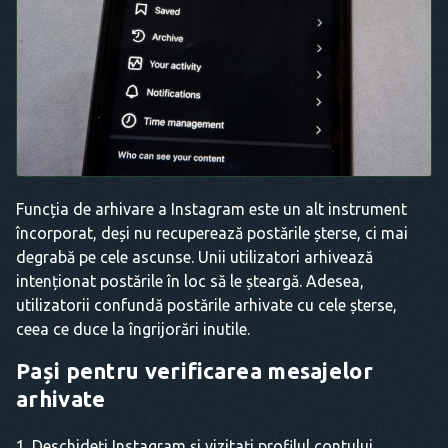
Funcția de arhivare a Instagram este un alt instrument
încorporat, deși nu recuperează postările șterse, ci mai
degrabă pe cele ascunse. Unii utilizatori arhivează
intenționat postările în loc să le șteargă. Adesea,
utilizatorii confundă postările arhivate cu cele șterse,
ceea ce duce la îngrijorări inutile.
Pași pentru verificarea mesajelor
arhivate
Deschideți Instagram și vizitați profilul contului.