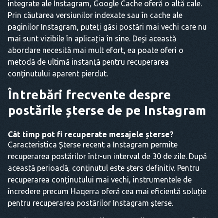
integrate ale Instagram, Google Cache oferă o altă cale.
Prin căutarea versiunilor indexate sau în cache ale
paginilor Instagram, puteți găsi postări mai vechi care nu
mai sunt vizibile în aplicația în sine. Deși această
abordare necesită mai mult efort, ea poate oferi o
metodă de ultimă instanță pentru recuperarea
conținutului aparent pierdut.
Întrebări frecvente despre
postările șterse de pe Instagram
Cât timp pot fi recuperate mesajele șterse?
Caracteristica Șterse recent a Instagram permite
recuperarea postărilor într-un interval de 30 de zile. După
această perioadă, conținutul este șters definitiv. Pentru
recuperarea conținutului mai vechi, instrumentele de
încredere precum Haqerra oferă cea mai eficientă soluție
pentru recuperarea postărilor Instagram șterse.