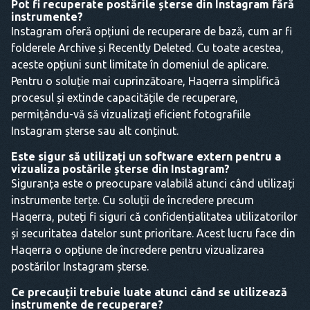
Pot fi recuperate postările șterse din Instagram fără
instrumente?
Instagram oferă opțiuni de recuperare de bază, cum ar fi
folderele Archive și Recently Deleted. Cu toate acestea,
aceste opțiuni sunt limitate în domeniul de aplicare.
Pentru o soluție mai cuprinzătoare, Haqerra simplifică
procesul și extinde capacitățile de recuperare,
permițându-vă să vizualizați eficient fotografiile
Instagram șterse sau alt conținut.
Este sigur să utilizați un software extern pentru a
vizualiza postările șterse din Instagram?
Siguranța este o preocupare valabilă atunci când utilizați
instrumente terțe. Cu soluții de încredere precum
Haqerra, puteți fi siguri că confidențialitatea utilizatorilor
și securitatea datelor sunt prioritare. Acest lucru face din
Haqerra o opțiune de încredere pentru vizualizarea
postărilor Instagram șterse.
Ce precauții trebuie luate atunci când se utilizează
instrumente de recuperare?