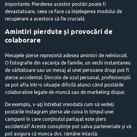
importante. Pierderea acestor postări poate fi
devastatoare, ceea ce face ca înțelegerea modului de
recuperare a acestora să fie crucială.
Amintiri pierdute și provocări de
colaborare
Mesajele șterse reprezintă adesea amintiri de neînlocuit.
O fotografie din vacanța de familie, un vechi instantaneu
de sărbătoare sau un mesaj al unei persoane dragi pot fi
șterse accidental. Dincolo de uzul personal, profesioniștii
se pot afla într-o situație dificilă atunci când postările
colaborative legate de muncă sau de marketing dispar.
De exemplu, v-ați întrebat vreodată cum să vedeți
postările Instagram șterse ale cuiva în timpul unei
campanii în care conținutul partajat este șters
accidental? Aceste cunoștințe pot salva parteneriate și vă
pot asigura că munca dvs. rămâne intactă.