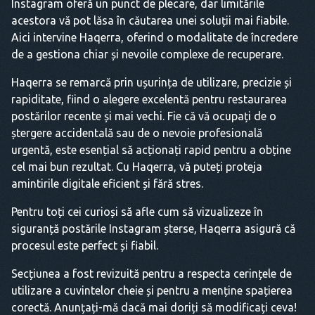
Instagram oferă un punct de plecare, dar limitările
acestora vă pot lăsa în căutarea unei soluții mai fiabile.
Aici intervine Haqerra, oferind o modalitate de încredere
de a gestiona chiar și nevoile complexe de recuperare.
Haqerra se remarcă prin ușurința de utilizare, precizie și
rapiditate, fiind o alegere excelentă pentru restaurarea
postărilor recente și mai vechi. Fie că vă ocupați de o
ștergere accidentală sau de o nevoie profesională
urgentă, este esențial să acționați rapid pentru a obține
cel mai bun rezultat. Cu Haqerra, vă puteți proteja
amintirile digitale eficient și fără stres.
Pentru toți cei curioși să afle cum să vizualizeze în
siguranță postările Instagram șterse, Haqerra asigură că
procesul este perfect și fiabil.
Secțiunea a fost revizuită pentru a respecta cerințele de
utilizare a cuvintelor cheie și pentru a menține spațierea
corectă. Anunțați-mă dacă mai doriți să modificați ceva!