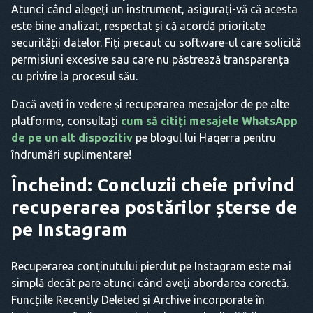
Atunci când alegeți un instrument, asigurați-vă că acesta
este bine analizat, respectat și că acordă prioritate
securității datelor. Fiți precaut cu software-ul care solicită
permisiuni excesive sau care nu păstrează transparența
cu privire la procesul său.
Dacă aveți în vedere și recuperarea mesajelor de pe alte
platforme, consultați
cum să citiți mesajele WhatsApp
de pe un alt dispozitiv
pe blogul lui Haqerra pentru
îndrumări suplimentare!
Încheind: Concluzii cheie privind
recuperarea postărilor șterse de
pe Instagram
Recuperarea conținutului pierdut pe Instagram este mai
simplă decât pare atunci când aveți abordarea corectă.
Funcțiile Recently Deleted și Archive încorporate în