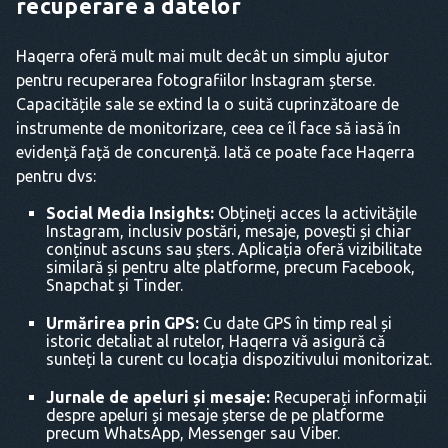
recuperare a datelor
Haqerra oferă mult mai mult decât un simplu ajutor
pentru recuperarea fotografiilor Instagram șterse.
Capacitățile sale se extind la o suită cuprinzătoare de
instrumente de monitorizare, ceea ce îl face să iasă în
evidență față de concurență. Iată ce poate face Haqerra
pentru dvs:
Social Media Insights:
Obțineți acces la activitățile
Instagram, inclusiv postări, mesaje, povești și chiar
conținut ascuns sau șters. Aplicația oferă vizibilitate
similară și pentru alte platforme, precum Facebook,
Snapchat și Tinder.
Urmărirea prin GPS:
Cu date GPS în timp real și
istoric detaliat al rutelor, Haqerra vă asigură că
sunteți la curent cu locația dispozitivului monitorizat.
Jurnale de apeluri și mesaje:
Recuperați informații
despre apeluri și mesaje șterse de pe platforme
precum WhatsApp, Messenger sau Viber.