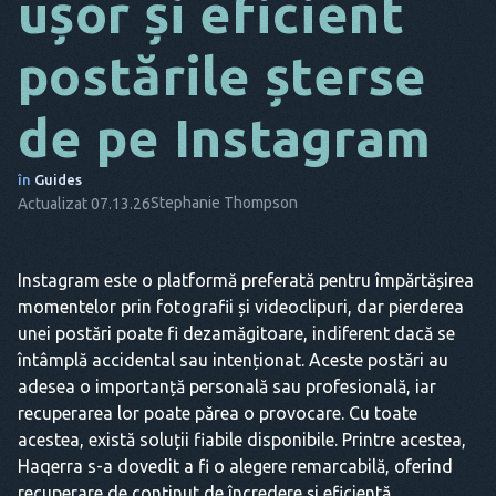
ușor și eficient
DA
postările șterse
IT
de pe Instagram
FR
NL
în
Guides
Stephanie Thompson
Actualizat 07.13.26
ES
TR
Instagram este o platformă preferată pentru împărtășirea
PT
momentelor prin fotografii și videoclipuri, dar pierderea
EL
unei postări poate fi dezamăgitoare, indiferent dacă se
întâmplă accidental sau intenționat. Aceste postări au
adesea o importanță personală sau profesională, iar
recuperarea lor poate părea o provocare. Cu toate
acestea, există soluții fiabile disponibile. Printre acestea,
Haqerra s-a dovedit a fi o alegere remarcabilă, oferind
recuperare de conținut de încredere și eficientă.