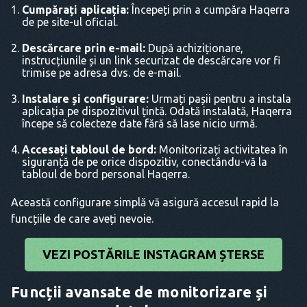
Cumpărați aplicația:
Începeți prin a cumpăra Haqerra
de pe site-ul oficial.
Descărcare prin e-mail:
După achiziționare,
instrucțiunile și un link securizat de descărcare vor fi
trimise pe adresa dvs. de e-mail.
Instalare și configurare:
Urmați pașii pentru a instala
aplicația pe dispozitivul țintă. Odată instalată, Haqerra
începe să colecteze date fără să lase nicio urmă.
Accesați tabloul de bord:
Monitorizați activitatea în
siguranță de pe orice dispozitiv, conectându-vă la
tabloul de bord personal Haqerra.
Această configurare simplă vă asigură accesul rapid la
funcțiile de care aveți nevoie.
VEZI POSTĂRILE INSTAGRAM ȘTERSE
Funcții avansate de monitorizare și