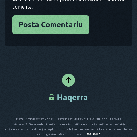
comenta.
Posta Comentariu
DEZMINȚIRE: SOFTWARE-UL ESTE DESTINAT EXCLUSIV UTILIZĂRII LEGALE
Instalarea Software-ului licențiat pe un dispozitiv care nu vă aparține reprezintă o
încălcare a legii aplicabile și a legilor din jurisdicția dumneavoastră locală. În general, legea
vă obligă să notificați proprietarii...
mai mult