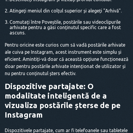
Atingeți meniul din colțul superior și alegeți "Arhivă".
Comutați între Poveștile, postările sau videoclipurile
arhivate pentru a găsi conținutul specific care a fost
ascuns.
Pentru oricine este curios cum să vadă postările arhivate
ale cuiva pe Instagram, acest instrument este simplu și
eficient. Amintiți-vă doar că această opțiune funcționează
doar pentru postările arhivate intenționat de utilizator și
nu pentru conținutul șters efectiv.
Dispozitive partajate: O
modalitate inteligentă de a
vizualiza postările șterse de pe
Instagram
Dispozitivele partajate, cum ar fi telefoanele sau tabletele