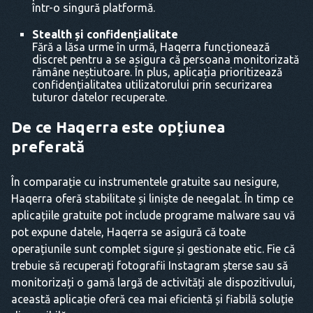
într-o singură platformă.
Stealth și confidențialitate
Fără a lăsa urme în urmă, Haqerra funcționează
discret pentru a se asigura că persoana monitorizată
rămâne neștiutoare. În plus, aplicația prioritizează
confidențialitatea utilizatorului prin securizarea
tuturor datelor recuperate.
De ce Haqerra este opțiunea
preferată
În comparație cu instrumentele gratuite sau nesigure,
Haqerra oferă stabilitate și liniște de neegalat. În timp ce
aplicațiile gratuite pot include programe malware sau vă
pot expune datele, Haqerra se asigură că toate
operațiunile sunt complet sigure și gestionate etic. Fie că
trebuie să recuperați fotografii Instagram șterse sau să
monitorizați o gamă largă de activități ale dispozitivului,
această aplicație oferă cea mai eficientă și fiabilă soluție