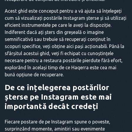
Acest ghid este conceput pentru a vă ajuta să înțelegeți
cum să vizualizați postările Instagram șterse și să utilizați
eficient instrumentele pe care le aveți la dispoziție.
Indiferent dacă ați șters din greșeală o imagine
semnificativă sau trebuie să recuperați conținut în
scopuri specifice, veți obține aici pași acționabili. Până la
sfârșitul acestui ghid, veți fi echipat cu cunoștințele
necesare pentru a restaura postările pierdute fără efort,
explorând în același timp de ce Haqerra este cea mai
bună opțiune de recuperare.
De ce înțelegerea postărilor
șterse pe Instagram este mai
importantă decât credeți
Fiecare postare de pe Instagram spune o poveste,
surprinzând momente, amintiri sau evenimente