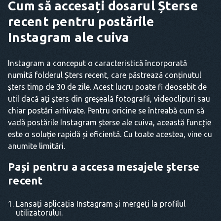
Cum să accesați dosarul Șterse
recent pentru postările
Instagram ale cuiva
Instagram a conceput o caracteristică încorporată
numită folderul Șters recent, care păstrează conținutul
șters timp de 30 de zile. Acest lucru poate fi deosebit de
util dacă ați șters din greșeală fotografii, videoclipuri sau
chiar postări arhivate. Pentru oricine se întreabă cum să
vadă postările Instagram șterse ale cuiva, această funcție
este o soluție rapidă și eficientă. Cu toate acestea, vine cu
anumite limitări.
Pași pentru a accesa mesajele șterse
recent
Lansați aplicația Instagram și mergeți la profilul
utilizatorului.