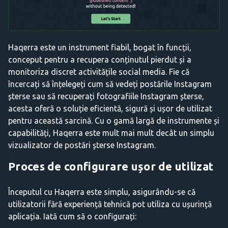
Haqerra este un instrument fiabil, bogat în funcții,
conceput pentru a recupera conținutul pierdut și a
monitoriza discret activitățile social media. Fie că
încercați să înțelegeți cum să vedeți postările Instagram
șterse sau să recuperați fotografiile Instagram șterse,
acesta oferă o soluție eficientă, sigură și ușor de utilizat
pentru această sarcină. Cu o gamă largă de instrumente și
capabilități, Haqerra este mult mai mult decât un simplu
vizualizator de postări șterse Instagram.
Proces de configurare ușor de utilizat
Începutul cu Haqerra este simplu, asigurându-se că
utilizatorii fără experiență tehnică pot utiliza cu ușurință
aplicația. Iată cum să o configurați: