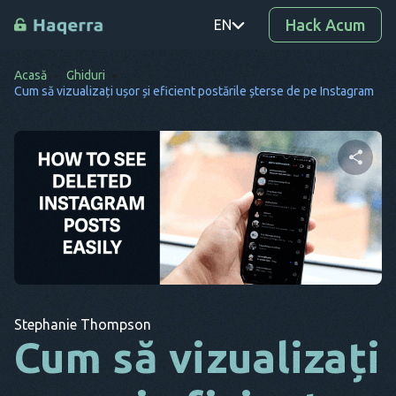
Hack Acum
EN
Acasă
Ghiduri
PT
Cum să vizualizați ușor și eficient postările șterse de pe Instagram
TR
RO
DE
Distribuie acest articol
SV
KO
Twitter
Facebook
Copiați link-ul
EL
Stephanie Thompson
AR
Cum să vizualizați
BG
CS