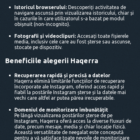
Istoricul browserului:
Descoperiți activitatea de
navigare ascunsă prin vizualizarea istoricului, chiar și
în cazurile în care utilizatorul s-a bazat pe modul
obișnuit (non-incognito).
Fotografii și videoclipuri:
Accesați toate fișierele
media, inclusiv cele care au fost șterse sau ascunse,
stocate pe dispozitiv.
Beneficiile alegerii Haqerra
Recuperarea rapidă și precisă a datelor
Haqerra elimină limitările funcțiilor de recuperare
încorporate ale Instagram, oferind acces rapid și
fiabil la postările Instagram șterse și la datele mai
vechi care altfel ar putea părea irecuperabile.
Domeniul de monitorizare îmbunătățit
Pe lângă vizualizarea postărilor șterse de pe
Instagram, Haqerra oferă acces la diverse fluxuri de
date, precum mesaje, media și chiar locație fizică.
Această versatilitate de neegalat este concepută
pentru a vă satisface toate nevoile de monitorizare