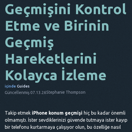
Geçmişini Kontrol
DA
Etme ve Birinin
BU
FR
Geçmiş
NL
Hareketlerini
ES
TR
Kolayca İzleme
PT
içinde
Guides
O
Stephanie Thompson
Güncellenmiş 07.13.26
Takip etmek
iPhone konum geçmişi
hiç bu kadar önemli
olmamıştı. İster sevdiklerinizi güvende tutmaya ister kayıp
bir telefonu kurtarmaya çalışıyor olun, bu özelliğe nasıl