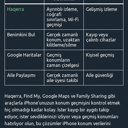
Haqerra
Ayrıntılı izleme,
Gelişmiş izleme
coğrafi
sınırlama, Wi-Fi
geçmişi
Benimkini Bul
Gerçek zamanlı
Kayıp veya
konum, uzaktan
çalıntı cihazlar
kilitleme/silme
Google Haritalar
Geçmiş
Kişisel geçmiş
konumların
zaman çizelgesi
Aile Paylaşımı
Gerçek zamanlı
Aile güvenliği
aile üyesi takibi
Haqerra, Find My, Google Maps ve Family Sharing gibi
araçlarla iPhone'unuzun konum geçmişini kontrol etmek
hiç olmadığı kadar kolay. İster kayıp bir aygıtı takip
ediyor, ister sevdiklerinizi izliyor veya geçmiş konumları
hatırlıyor olun, bu çözümler iPhone konum verilerini