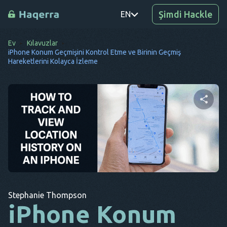
Şimdi Hackle
EN
Ev
Kılavuzlar
PT
iPhone Konum Geçmişini Kontrol Etme ve Birinin Geçmiş
Hareketlerini Kolayca İzleme
TR
RO
DE
Bu makaleyi paylaşın
SV
KO
EL
Twitter
Facebook
Bağlantıyı Kopyala
AR
Stephanie Thompson
iPhone Konum
BG
CS