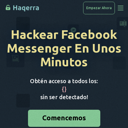
Empezar Ahora
Accede A Los Datos
Hackear Facebook
Cómo Piratear
Messenger En Unos
Lista De Dispositivos
Minutos
PREGUNTAS FRECUENTES
Blog
Obtén acceso a todos los:
{
}
sin ser detectado!
Comencemos