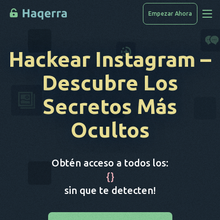
Empezar Ahora
Accede A Los Datos
Hackear Instagram
–
Cómo Piratear
Descubre Los
Lista De Dispositivos
Secretos Más
PREGUNTAS FRECUENTES
Ocultos
Blog
Obtén acceso a todos los:
{
}
sin que te detecten!