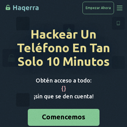
Empezar Ahora
Accede A Los Datos
Hackear Un
Cómo Piratear
Teléfono
En Tan
Lista De Dispositivos
Solo 10 Minutos
PREGUNTAS FRECUENTES
Blog
Obtén acceso a todo:
{
}
¡sin que se den cuenta!
Comencemos