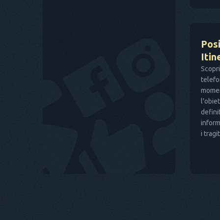
Pos
Itin
Scopri
telefo
moment
l'obie
defini
inform
i tragi