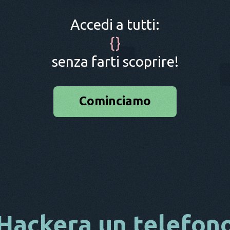
Accedi a tutti:
{
}
senza farti scoprire!
Cominciamo
Hackera un telefon