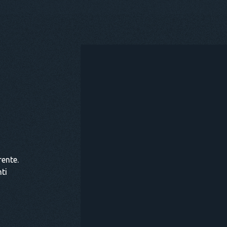
ACQ
rente.
ti