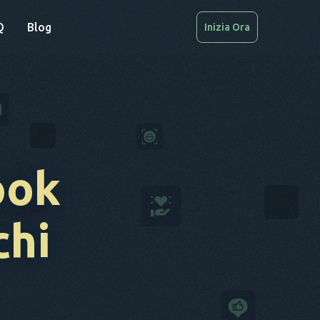
Q
Blog
Inizia Ora
ook
chi