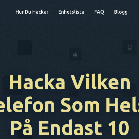
Hur Du Hackar
Enhetslista
FAQ
Blogg
Hacka Vilken
elefon
Som Hel
På Endast 10