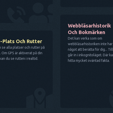
Webbläsarhistorik
Och Bokmärken
Det kan verka som om
-Plats Och Rutter
webbläsarhistoriken inte har
 se alla platser och rutter på
något att berätta för dig... Til
. Om GPS är aktiverat på din
går in i inkognitoläget. Där k
kan du se rutten i realtid.
hitta mycket oväntad fakta.