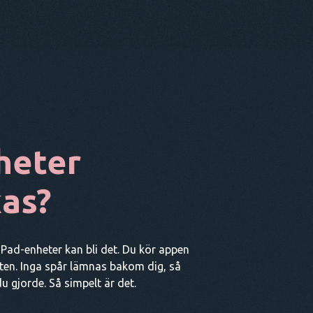
heter
as?
iPad-enheter kan bli det. Du kör appen
en. Inga spår lämnas bakom dig, så
 gjorde. Så simpelt är det.