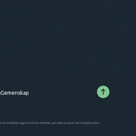
reda på vilka lokala lagar och
per den.
tessbestämmelser som gäller i det område
ppen används. Beroende på land kan lagar
da vissa aktiviteter och spårningsenheter. I
het har du rätt att hacka en mobilenhet
llstånd från dess ägare, beroende på
digheterna. För att undvika rättsliga
r bör du rådfråga den lokala advokaten eller
gheterna innan du börjar övervakningen.
g
Gemenskap
 du meddelar ägarna till de enheter, på vilka du avser att installera den