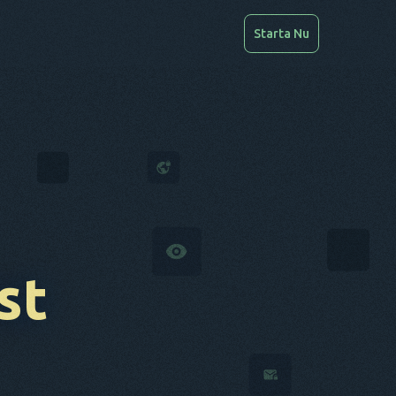
Starta Nu
st