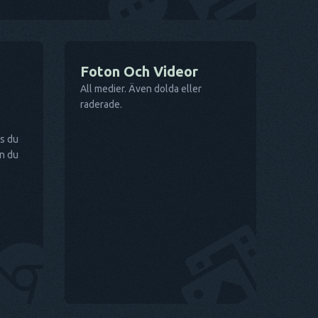
Foton Och Videor
All medier. Även dolda eller
raderade.
ls du
an du