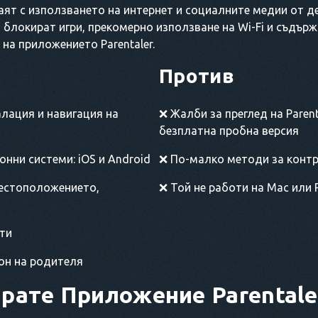
аят с използването на интернет и социалните медии от де
о блокират игри, прекомерно използване на Wi-Fi и съдър
на приложението Parentaler.
Против
лация и навигация на
❌ Жалби за преглед на Paren
безплатна пробна версия
нни системи: iOS и Android
❌ По-малко методи за контр
естоположението,
❌ Той не работи на Mac или
нти
он на родителя
ирате
Приложение Parentale