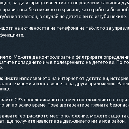
щно, за да изпраща известия за определени ключови дум
er прави това без никакво откриване, като работи безпр
убения телефон, в случай че детето ви го изгуби някъде.
ншоти на активността на телефона на таблото за управлен
функциите.
нието
: Можете да контролирате и филтрирате определени
ратите попадането им в полезрението на детето ви. По т
е.
а:
Вижте използването на интернет от детето ви, история
алните мрежи и използването на други приложения. Paren
нищо.
звайте GPS проследяването на местоположението на прило
то ви по всяко време. Това ще гарантира тяхната безопасн
ледявате географското местоположение, можете също так
нат, ще получите известие за движението им в нов район.