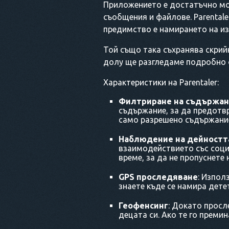
Приложението е достатъчно мо
съобщения и файлове. Parental
предимство е намирането на изг
Той също така съхранява скрий
долу ще разгледаме подробно 
Характеристики на Parentaler:
Филтриране на съдържа
съдържание, за да предотв
само разрешено съдържани
Наблюдение на дейностт
взаимодействието със соци
време, за да не пропуснете 
GPS проследяване
: Изпол
знаете къде се намира дете
Геофенсинг
: Докато прос
децата си. Ако те го преми