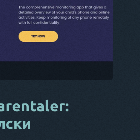
CS
DA
IT
FR
NL
ES
TR
PT
ТОЙ
rentaler:
лски