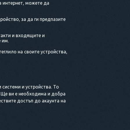
в интернет, можете да
ройство, за да ги предпазите
такти и входящите и
 им.
теглило на своите устройства,
 системи и устройства. То
e. Ще ви е необходима и добра
ествите достъп до акаунта на