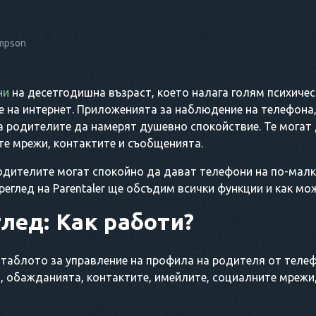
ompson
ни
на десетгодишна възраст, което налага голям психичес
е на интернет. Приложенията за наблюдение на телефона
 на родителите да намерят душевно спокойствие. Те мога
те мрежи, контактите и съобщенията.
дителите могат спокойно да дават телефони на по-малки
преглед на Parentaler ще обсъдим всички функции и как мо
лед: Как работи?
о таблото за управление на профила на родителя от теле
 обажданията, контактите, имейлите, социалните мрежи,