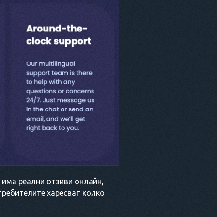
 има реални отзиви онлайн,
требителите харесват колко