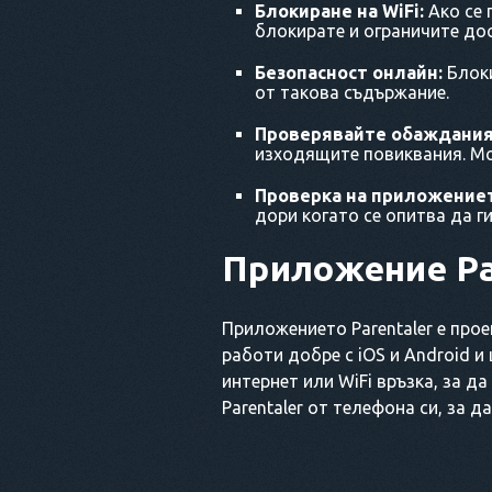
Блокиране на WiFi:
Ако се 
блокирате и ограничите дос
Безопасност онлайн:
Блоки
от такова съдържание.
Проверявайте обажданият
изходящите повиквания. Мо
Проверка на приложение
дори когато се опитва да ги
Приложение Pa
Приложението Parentaler е прое
работи добре с iOS и Android и
интернет или WiFi връзка, за 
Parentaler от телефона си, за 