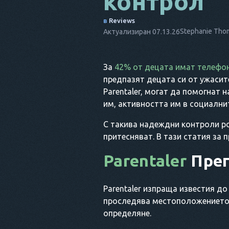
контрол
в
Reviews
Stephanie Th
Актуализиран 07.13.26
За
42% от децата имат телефо
предпазят децата си от ужасит
Parentaler, могат да помогнат
им, активността им в социални
С такива надеждни контроли ро
притесняват. В тази статия за 
Parentaler
Прег
Parentaler изпраща известия д
проследява местоположението,
определяне.