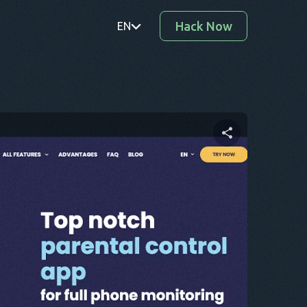
Hack Now
EN
PT
TR
RO
DE
Partager cet article
SV
KO
Twitter
Facebook
Copier le lien
EL
AR
BG