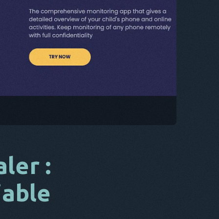
CS
DA
IL
FR
NL
ES
TR
PT
IL
ler :
iable