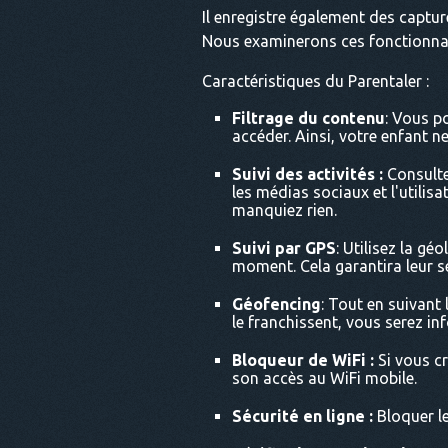
Il enregistre également des captur
Nous examinerons ces fonctionnali
Caractéristiques du Parentaler :
Filtrage du contenu
: Vous p
accéder. Ainsi, votre enfant n
Suivi des activités :
Consultez
les médias sociaux et l'utilis
manquiez rien.
Suivi par GPS
: Utilisez la gé
moment. Cela garantira leur sé
Géofencing
: Tout en suivant
le franchissent, vous serez i
Bloqueur de WiFi :
Si vous cr
son accès au WiFi mobile.
Sécurité en ligne :
Bloquer le